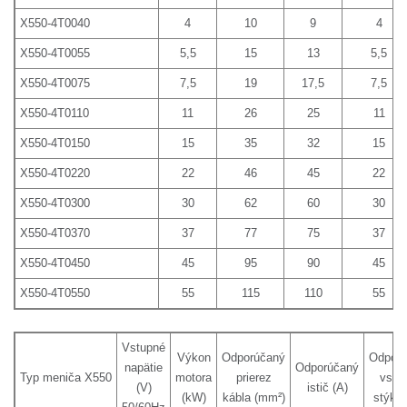
X550-4T0040
4
10
9
4
X550-4T0055
5,5
15
13
5,5
X550-4T0075
7,5
19
17,5
7,5
X550-4T0110
11
26
25
11
X550-4T0150
15
35
32
15
X550-4T0220
22
46
45
22
X550-4T0300
30
62
60
30
X550-4T0370
37
77
75
37
X550-4T0450
45
95
90
45
X550-4T0550
55
115
110
55
Vstupné
Výkon
Odporúčaný
Odporú
napätie
Odporúčaný
Typ meniča X550
motora
prierez
vstu
(V)
istič (A)
(kW)
kábla (mm²)
stýkač