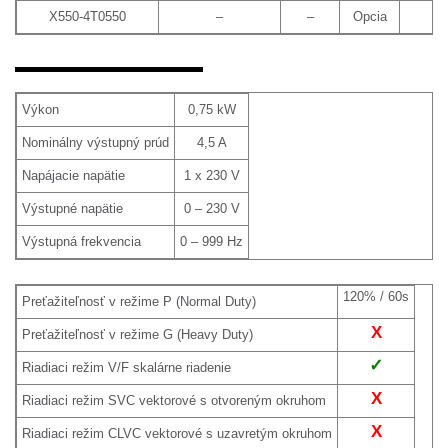
X550-4T0550
–
–
Opcia
55
Výkon
0,75 kW
Nominálny výstupný prúd
4,5 A
Napájacie napätie
1 x 230 V
Výstupné napätie
0 – 230 V
Výstupná frekvencia
0 – 999 Hz
120% / 60s
Preťažiteľnosť v režime P (Normal Duty)
X
Preťažiteľnosť v režime G (Heavy Duty)
✓
Riadiaci režim V/F skalárne riadenie
X
Riadiaci režim SVC vektorové s otvoreným okruhom
X
Riadiaci režim CLVC vektorové s uzavretým okruhom