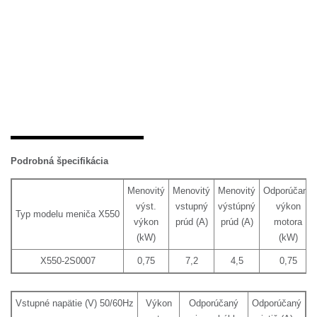
Podrobná špecifikácia
Menovitý
Menovitý
Menovitý
Odporúčaný
výst.
vstupný
výstúpný
výkon
Typ modelu meniča X550
výkon
prúd (A)
prúd (A)
motora
(kW)
(kW)
X550-2S0007
0,75
7,2
4,5
0,75
Vstupné napätie (V) 50/60Hz
Výkon
Odporúčaný
Odporúčaný