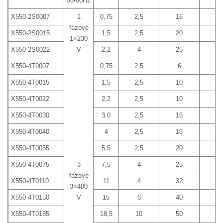
50/60Hz
X550-2S0007
1
0,75
2,5
16
20
fázové
X550-2S0015
1,5
2,5
20
25
1×230
X550-2S0022
V
2,2
4
25
32
X550-4T0007
0,75
2,5
6
10
X550-4T0015
1,5
2,5
10
16
X550-4T0022
2,2
2,5
10
16
X550-4T0030
3,0
2,5
16
16
X550-4T0040
4
2,5
16
20
X550-4T0055
5,5
2,5
20
25
X550-4T0075
3
7,5
4
25
32
fázové
X550-4T0110
11
4
32
40
3×400
X550-4T0150
V
15
6
40
50
X550-4T0185
18,5
10
50
63