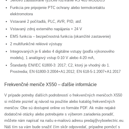
Sériovo zabudované fyzické rozhranie RS 485 MODBUS
Funkcia pre pripojenie PTC ochrany alebo termokontaktu
elektromotora
Vstavané 2 počítadlá, PLC, AVR, PID, atď.
Vstavaný zdroj externého napájania + 24 V
EMS funkcia – bezpečnostná funkcia (okamžité zastavenie)
2 multifunkčné reléové výstupy
Integrovaných je 6 alebo 4 digitálne vstupy (podľa výkonového
modelu), 1 analógový vstup 0-10 V alebo 4-20 mA,
Štandardy EN/IEC 61800-3: 2017; C2, ktorý je vhodný do 1.
Prostredia; EN 61800-3:2004+A1:2012; EN 618-5-1:2007+A1:2017
Frekvenčné meniče X550 – ďalšie informácie
V prípade potreby ďalších podrobností o frekvenčných meničoch X550
si môžete pozrieť aj návod na použitie alebo katalóg frekvenčných
meničov. Obe sú dostupné online vo formáte PDF. Ak máte nejaké
dodatočné otázky alebo potrebujete s výberom zariadenia poradiť,
môžete nám napísať na našu e-mailovú adresu predaj@vyboelectric.eu.
Náš tím sa vám bude snažiť čím skôr odpovedať, prípadne pomôcť s