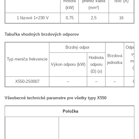
motora
prierez kábla
istič (A)
(kW)
(mm²)
1 fázové 1×230 V
0,75
2,5
16
Tabuľka vhodných brzdových odporov
Brzdný odpor
Odporú
výk
Brzdová
Hodnota
Typ meniča frekvencie
moto
jednotka
Výkon odporu (kW)
odporu
(kW
(Ω) (≥)
X550-2S0007
–
–
–
0,7
Všeobecné technické parametre pre všetky typy X550
Položka