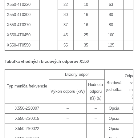
X550-4T0220
22
10
63
80
X550-4T0300
30
16
80
10
X550-4T0370
37
16
80
10
X550-4T0450
45
25
100
12
X550-4T0550
55
35
125
15
Tabuľka vhodných brzdových odporov X550
Brzdný odpor
Odporú
Brzdová
výk
Hodnota
Typ meniča frekvencie
jednotka
moto
Výkon odporu (kW)
odporu
(kW
(Ω) (≥)
X550-2S0007
–
–
Opcia
0,7
X550-2S0015
–
–
Opcia
1,
X550-2S0022
–
–
Opcia
2,