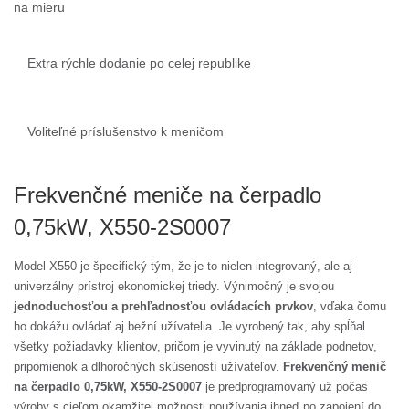
na mieru
Extra rýchle dodanie po celej republike
Voliteľné príslušenstvo k meničom
Frekvenčné meniče na čerpadlo
0,75kW, X550-2S0007
Model X550 je špecifický tým, že je to nielen integrovaný, ale aj
univerzálny prístroj ekonomickej triedy. Výnimočný je svojou
jednoduchosťou a prehľadnosťou ovládacích prvkov
, vďaka čomu
ho dokážu ovládať aj bežní užívatelia. Je vyrobený tak, aby spĺňal
všetky požiadavky klientov, pričom je vyvinutý na základe podnetov,
pripomienok a dlhoročných skúseností užívateľov.
Frekvenčný menič
na čerpadlo 0,75kW, X550-2S0007
je predprogramovaný už počas
výroby s cieľom okamžitej možnosti používania ihneď po zapojení do