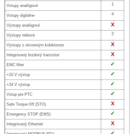
1
Vstupy analógové
4
Vstupy digitálne
X
Výstupy analógové
2
Výstupy reléové
X
Výstupy s otvoreným kolektorom
X
Integrovaný brzdový tranzistor
✓
EMC filter
✓
+10 V výstup
✓
+24 V výstup
✓
Vstup pre PTC
X
Safe Torque Off (STO)
✓
Emergency STOP (EMS)
X
Integrovaný Ethernet
✓
Integrovaný MODBUS RTU