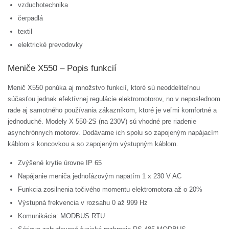
vzduchotechnika
čerpadlá
textil
elektrické prevodovky
Meniče X550 – Popis funkcií
Menič X550 ponúka aj množstvo funkcií, ktoré sú neoddeliteľnou
súčasťou jednak efektívnej regulácie elektromotorov, no v neposlednom
rade aj samotného používania zákazníkom, ktoré je veľmi komfortné a
jednoduché. Modely X 550-2S (na 230V) sú vhodné pre riadenie
asynchrónnych motorov. Dodávame ich spolu so zapojeným napájacím
káblom s koncovkou a so zapojeným výstupným káblom.
Zvýšené krytie úrovne IP 65
Napájanie meniča jednofázovým napätím 1 x 230 V AC
Funkcia zosilnenia točivého momentu elektromotora až o 20%
Výstupná frekvencia v rozsahu 0 až 999 Hz
Komunikácia: MODBUS RTU