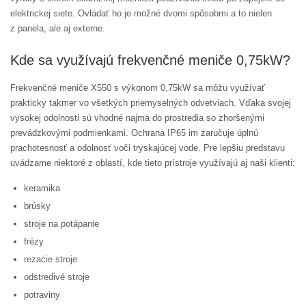
elektrickej siete. Ovládať ho je možné dvomi spôsobmi a to nielen
z panela, ale aj externe.
Kde sa využívajú frekvenčné meniče 0,75kW?
Frekvenčné meniče X550 s výkonom 0,75kW sa môžu využívať
prakticky takmer vo všetkých priemyselných odvetviach. Vďaka svojej
vysokej odolnosti sú vhodné najmä do prostredia so zhoršenými
prevádzkovými podmienkami. Ochrana IP65 im zaručuje úplnú
prachotesnosť a odolnosť voči tryskajúcej vode. Pre lepšiu predstavu
uvádzame niektoré z oblastí, kde tieto prístroje využívajú aj naši klienti:
keramika
brúsky
stroje na potápanie
frézy
rezacie stroje
odstredivé stroje
potraviny