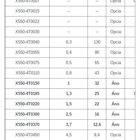
X550-4T0007
–
–
Opcia
0,7
X550-4T0015
–
–
Opcia
1,
X550-4T0022
–
–
Opcia
2,
X550-4T0030
–
–
Opcia
3,
X550-4T0040
0,3
130
Opcia
4
X550-4T0055
0,4
90
Opcia
5,
X550-4T0075
0,5
65
Opcia
7,
X550-4T0110
0,8
43
Opcia
11
X550-4T0150
1
32
Áno
15
X550-4T0185
1,3
25
Áno
18,
X550-4T0220
1,5
22
Áno
22
X550-4T0300
2,5
16
Áno
30
X550-4T0370
3,7
12,6
Áno
37
X550-4T0450
4,5
9,4
Opcia
45