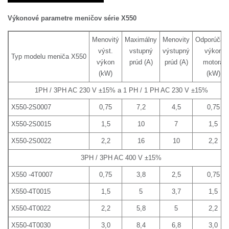
Výkonové parametre meničov série X550
Menovitý
Maximálny
Menovity
Odporúčan
výst.
vstupný
výstupný
výkon
Typ modelu meniča X550
výkon
prúd (A)
prúd (A)
motora
(kW)
(kW)
1PH / 3PH AC 230 V ±15% a 1 PH / 1 PH AC 230 V ±15%
X550-2S0007
0,75
7,2
4,5
0,75
X550-2S0015
1,5
10
7
1,5
X550-2S0022
2,2
16
10
2,2
3PH / 3PH AC 400 V ±15%
X550 -4T0007
0,75
3,8
2,5
0,75
X550-4T0015
1,5
5
3,7
1,5
X550-4T0022
2,2
5,8
5
2,2
X550-4T0030
3,0
8,4
6,8
3,0