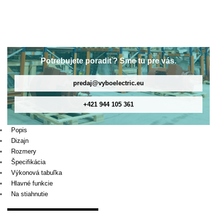
čerpadlo
0,75kW,
X550-
2S0007
Potrebujete poradiť? Sme tu pre vás.
predaj@vyboelectric.eu
+421 944 105 361
Popis
Dizajn
Rozmery
Špecifikácia
Výkonová tabuľka
Hlavné funkcie
Na stiahnutie