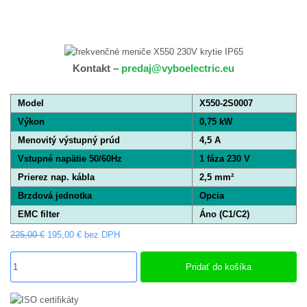
Kontakt –
predaj@vyboelectric.eu
Model
X550-2S0007
Výkon
0,75 kW
Menovitý výstupný prúd
4,5 A
Vstupné napätie 50/60Hz
1 fáza 230 V
Prierez nap. kábla
2,5 mm²
Brzdová jednotka
Opcia
EMC filter
Áno (C1/C2)
Pôvodná
Aktuálna
225,00
€
195,00
€
bez DPH
cena
cena
množstvo
bola:
je:
Pridať do košíka
Frekvenčný
225,00 €.
195,00 €.
menič
na