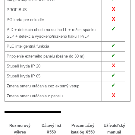
X
PROFIBUS
X
PG karta pre enkodér
✓
PID + detekcia chodu na sucho LL + režim spánku
SLP + detekcia vysokého/nízkeho tlaku HP/LP
✓
PLC inteligentná funkcia
✓
Pripojenie externého panelu (bežne do 30 m)
X
Stupeň krytia IP 20
✓
Stupeň krytia IP 65
✓
Zmena smeru otáčania cez externý vstup
X
Zmena smeru otáčania z panelu
Rozmerový
Dátový list
Prezentačný
Užívateľský
výkres
X550
katalóg X550
manuál