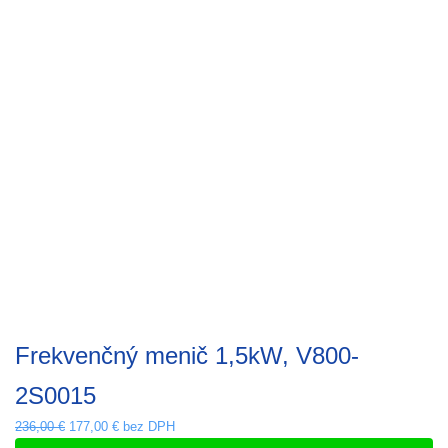
Frekvenčný menič 1,5kW, V800-
2S0015
Pôvodná
Aktuálna
236,00
€
177,00
€
bez DPH
cena
cena