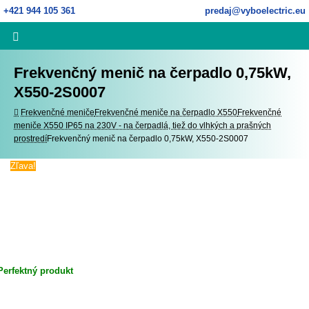
Skip
+421 944 105 361
predaj@vyboelectric.eu
to
content
Frekvenčný menič na čerpadlo 0,75kW,
X550-2S0007
Home
Frekvenčné meniče
Frekvenčné meniče na čerpadlo X550
Frekvenčné
meniče X550 IP65 na 230V - na čerpadlá, tiež do vlhkých a prašných
prostredí
Frekvenčný menič na čerpadlo 0,75kW, X550-2S0007
Zľava!
Perfektný produkt