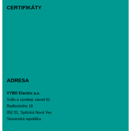
CERTIFIKÁTY
ADRESA
VYBO Electric a.s.
Sídlo a výrobný závod 01
Radlinského 18
052 01, Spišská Nová Ves
Slovenská republika