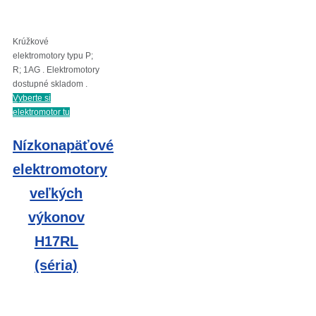
Krúžkové
elektromotory typu P;
R; 1AG . Elektromotory
dostupné skladom .
Vyberte si
elektromotor tu
Nízkonapäťové
elektromotory
veľkých
výkonov
H17RL
(séria)