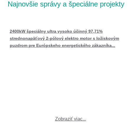
Najnovšie správy a špeciálne projekty
2400kW špeciálny ultra vysoko účinný
97,71%
strednonapäťový 2-pólový elektro motor s ložiskovým
puzdrom pre Európskeho energetického zákazníka...
Zobraziť viac...