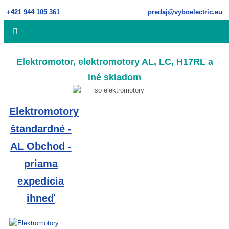
Skip
+421 944 105 361
predaj@vyboelectric.eu
to
content
Elektromotor, elektromotory AL, LC, H17RL a
iné skladom
Elektromotory
štandardné -
AL Obchod -
priama
expedícia
ihneď