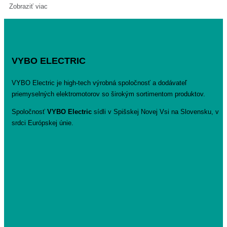
Zobraziť viac
VYBO ELECTRIC
VYBO Electric je high-tech výrobná spoločnosť a dodávateľ
priemyselných elektromotorov so širokým sortimentom produktov.
Spoločnosť
VYBO Electric
sídli v Spišskej Novej Vsi na Slovensku, v
srdci Európskej únie.