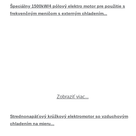
Špeciálny 1500kW/4 pólový elektro motor pre použitie s
frekvenčným meničom s externým chladením...
Zobraziť viac...
Strednonapäťový krúžkový elektromotor so vzduchovým
chladením na mieru...