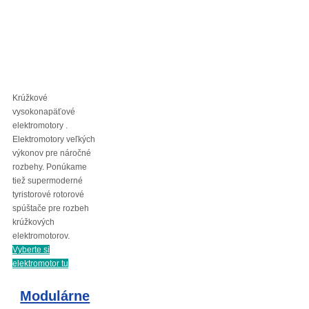
Krúžkové
vysokonapäťové
elektromotory .
Elektromotory veľkých
výkonov pre náročné
rozbehy. Ponúkame
tiež supermoderné
tyristorové rotorové
spúštače pre rozbeh
krúžkových
elektromotorov.
Vyberte si
elektromotor tu
Modulárne