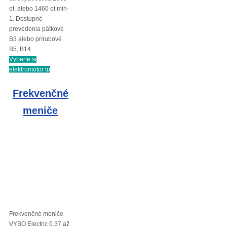
ot. alebo 1460 ot.min-
1. Dostupné
prevedenia pätkové
B3 alebo prírubové
B5, B14 .
Vyberte si
elektromotor tu
Frekvenčné
meniče
Frekvenčné meniče
VYBO Electric 0.37 až