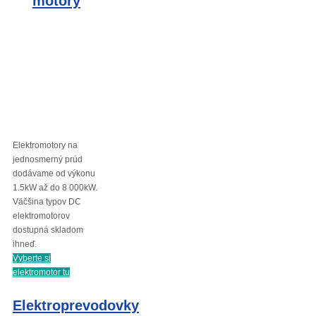
motory
Elektromotory na
jednosmerný prúd
dodávame od výkonu
1.5kW až do 8 000kW.
Väčšina typov DC
elektromotorov
dostupná skladom
ihneď.
Vyberte si
elektromotor tu
Elektroprevodovky