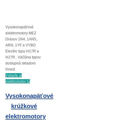
Vysokonapäťové
elektromotory MEZ
Drásov 1N4, 1AN5,
ARN, 1YF a VYBO
Electric typu H17R a
H27R . Väčšina typov
dostupná skladom
ihneď.
Vyberte si
elektromotor tu
Vysokonapäťové
krúžkové
elektromotory