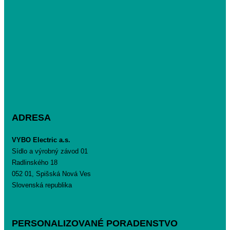
ADRESA
VYBO Electric a.s.
Sídlo a výrobný závod 01
Radlinského 18
052 01, Spišská Nová Ves
Slovenská republika
PERSONALIZOVANÉ PORADENSTVO