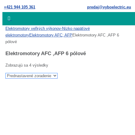
Skip
+421 944 105 361
predaj@vyboelectric.eu
to
content
Home
Elektromotory veľkých výkonov
-Nízko napäťové
elektromotory
Elektromotory AFC; AFP
Elektromotory AFC ,AFP 6
pólové
Elektromotory AFC ,AFP 6 pólové
Zobrazujú sa 4 výsledky