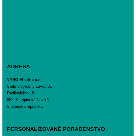
ADRESA
VYBO Electric a.s.
Sídlo a výrobný závod 01
Radlinského 18
052 01, Spišská Nová Ves
Slovenská republika
PERSONALIZOVANÉ PORADENSTVO