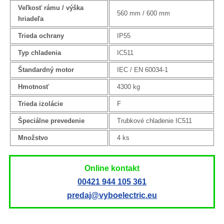
Veľkosť rámu / výška
560 mm / 600 mm
hriadeľa
Trieda ochrany
IP55
Typ chladenia
IC511
Štandardný motor
IEC / EN 60034-1
Hmotnosť
4300 kg
Trieda izolácie
F
Špeciálne prevedenie
Trubkové chladenie IC511
Množstvo
4 ks
Online kontakt
00421 944 105 361
predaj@vyboelectric.eu