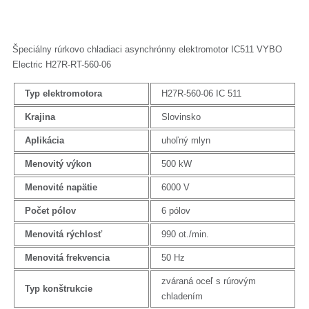
Špeciálny rúrkovo chladiaci asynchrónny elektromotor IC511 VYBO
Electric H27R-RT-560-06
Typ elektromotora
H27R-560-06 IC 511
Krajina
Slovinsko
Aplikácia
uhoľný mlyn
Menovitý výkon
500 kW
Menovité napätie
6000 V
Počet pólov
6 pólov
Menovitá rýchlosť
990 ot./min.
Menovitá frekvencia
50 Hz
zváraná oceľ s rúrovým
Typ konštrukcie
chladením