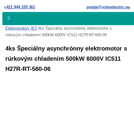
Skip
+421 944 105 361
predaj@vyboelectric.eu
to
content
Home
Elektromotory IE3
4ks Špeciálny asynchrónny elektromotor s
rúrkovým chladením 500kW 6000V IC511 H27R-RT-560-06
4ks Špeciálny asynchrónny elektromotor s
rúrkovým chladením 500kW 6000V IC511
H27R-RT-560-06