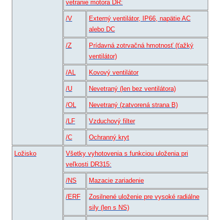
vetranie motora DR:
/V
Externý ventilátor, IP66, napätie AC
alebo DC
/Z
Prídavná zotrvačná hmotnosť (ťažký
ventilátor)
/AL
Kovový ventilátor
/U
Nevetraný (len bez ventilátora)
/OL
Nevetraný (zatvorená strana B)
/LF
Vzduchový filter
/C
Ochranný kryt
Ložisko
Všetky vyhotovenia s funkciou uloženia pri
veľkosti DR315:
/NS
Mazacie zariadenie
/ERF
Zosilnené uloženie pre vysoké radiálne
sily (len s NS)