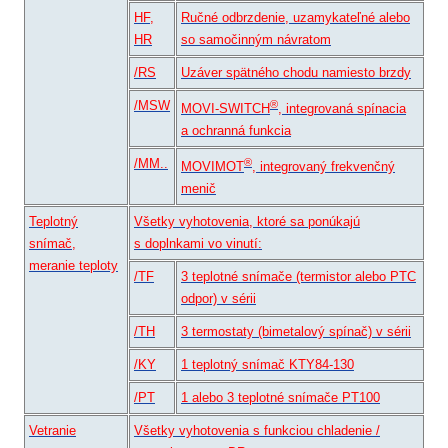
HF,
Ručné odbrzdenie, uzamykateľné alebo
HR
so samočinným návratom
/RS
Uzáver spätného chodu namiesto brzdy
/MSW
®
MOVI-SWITCH
, integrovaná spínacia
a ochranná funkcia
/MM..
®
MOVIMOT
, integrovaný frekvenčný
menič
Teplotný
Všetky vyhotovenia, ktoré sa ponúkajú
snímač,
s doplnkami vo vinutí:
meranie teploty
/TF
3 teplotné snímače (termistor alebo PTC
odpor) v sérii
/TH
3 termostaty (bimetalový spínač) v sérii
/KY
1 teplotný snímač KTY84-130
/PT
1 alebo 3 teplotné snímače PT100
Vetranie
Všetky vyhotovenia s funkciou chladenie /