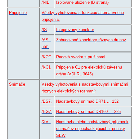
/NIB
Izolované uloženie (B strana)
Pripojenie
Všetky vyhotovenia s funkciou alternatívneho
pripojenia:
/IS
Integrovaný konektor
/AS..
Zabudované konektory rôznych druhov
atď.
/KCC
Radová svorka s pružinami
/KC1
Pripojenie C1 pre elektrickú závesnú
dráhu (VDI RL 3643)
Snímače
Všetky vyhotovenia s nadstavbovými snímačmi
rôznych elektrických rozhraní:
/ES7.
Nadstavbový snímač DR71 … 132
/EG7.
Nadstavbový snímač DR160 … 225
/XV..
Nadstavba alebo nadstavbový prípravok
snímačov nepochádzajúcich z ponuky
SEW