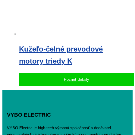
Kužeľo-čelné prevodové
motory triedy K
Pozrieť detaily
VYBO ELECTRIC
VYBO Electric je high-tech výrobná spoločnosť a dodávateľ
priemyselných elektromotorov so širokým sortimentom produktov.