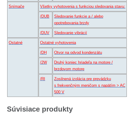
Snímače
Všetky vyhotovenia s funkciou sledovania stavu:
/DUB
Sledovanie funkcie a / alebo
opotrebovania brzdy
/DUV
Sledovanie vibrácií
Ostatné
Ostatné vyhotovenia
/DH
Otvor na odvod kondenzátu
/2W
Druhý koniec hriadeľa na motore /
brzdovom motore
/RI
Zosilnená izolácia pre prevádzku
s frekvenčným meničom s napätím > AC
500 V
Súvisiace produkty