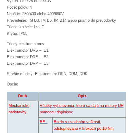
Výkon: od 0.25 do 200kW
Počet pólov: 4
Napätie: 230/400 alebo 400/690V
Prevedenie: IM B3, IM B5, IM B14 alebo priamo do prevodovky
Trieda izolácie: Izol F
Krytie: IP55
Triedy elektromotorov:
Elektromotor DRS – IE1
Elektromotor DRE – IE2
Elektromotor DRP – IE3
Staršie modely: Elektromotor DRN, DRM, DRK
Opcie:
Druh
Opis
Mechanické
Všetky vyhotovenia, ktoré sa dajú na motory DR
nadstavby
pomocou doplnkov:
BE..
Brzda s uvedením veľkosti,
odstupňovaná v krokoch po 10 Nm