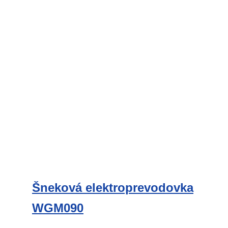
na
stránke
produktu.
Šneková elektroprevodovka
WGM090