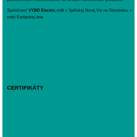
Spoločnosť
VYBO Electric
sídli v Spišskej Novej Vsi na Slovensku, v
srdci Európskej únie.
CERTIFIKÁTY