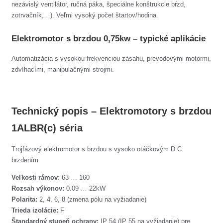
nezávislý ventilátor, ručná páka, špeciálne konštrukcie bŕzd,
zotrvačník,…). Veľmi vysoký počet štartov/hodina.
Elektromotor s brzdou 0,75kw – typické aplikácie
Automatizácia s vysokou frekvenciou zásahu, prevodovými motormi,
zdvíhacími, manipulačnými strojmi.
Technický popis – Elektromotory s brzdou
1ALBR(c) séria
Trojfázový elektromotor s brzdou s vysoko otáčkovým D.C.
brzdením
Veľkosti rámov:
63 … 160
Rozsah výkonov:
0.09 … 22kW
Polarita:
2, 4, 6, 8 (zmena pólu na vyžiadanie)
Trieda izolácie:
F
Štandardný stupeň ochrany:
IP 54 (IP 55 na vyžiadanie) pre