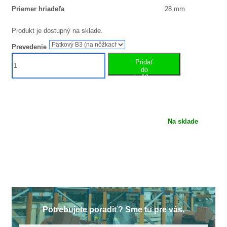
Priemer hriadeľa
28 mm
Produkt je dostupný na sklade.
Prevedenie
množstvo
Pridať
Elektromotor
do
košíka
s
brzdou
0,75kW
1ALBR100L1-
Na sklade
8
Potrebujete poradiť? Sme tu pre vás.