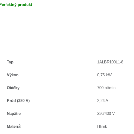
Perfektný produkt
Typ
1ALBR100L1-8
Výkon
0,75 kW
Otáčky
700 ot/min
Prúd (380 V)
2,24 A
Napätie
230/400 V
Materiál
Hliník