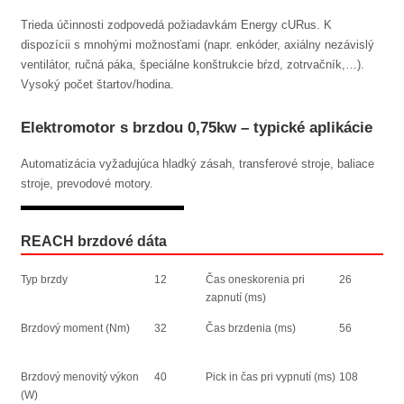
Trieda účinnosti zodpovedá požiadavkám Energy cURus. K
dispozícii s mnohými možnosťami (napr. enkóder, axiálny nezávislý
ventilátor, ručná páka, špeciálne konštrukcie bŕzd, zotrvačník,…).
Vysoký počet štartov/hodina.
Elektromotor s brzdou 0,75kw – typické aplikácie
Automatizácia vyžadujúca hladký zásah, transferové stroje, baliace
stroje, prevodové motory.
REACH brzdové dáta
Typ brzdy
12
Čas oneskorenia pri
26
zapnutí (ms)
Brzdový moment (Nm)
32
Čas brzdenia (ms)
56
Brzdový menovitý výkon
40
Pick in čas pri vypnutí (ms)
108
(W)