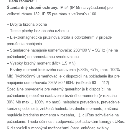
Trieda izolácie:
F
Štandardný stupeň ochrany:
IP 54 (IP 55 na vyžiadanie) pre
veľkosti rámov 132, IP 55 pre rámy s veľkosťou 160
– Dvojitá brzdná plocha
– Trecie plochy bez obsahu azbestu
– Elektromagnetická pružinová brzda s odbrzdením v prípade
prerušenia napájania
– Štandardné napájanie usmerňovača: 230/400 V – 50/Hz (iné na
požiadanie) so samostatnou svorkovnicou
– Vysoký brzdný moment (Mb> 1,5 MN)
– Brzdný moment krokového nastavenia (<33%; 67%; max. 100%
Mb) Rýchločinný usmerňovač je k dispozícii na požiadanie iba pre
napájanie usmerňovača 230V 50 / 60Hz (veľkosti 63 ... 112).
Špeciálne prevedenie pre veterný generátor je k dispozícii na
požiadanie (priebežné nastavenie brzdného momentu (v rozsahu
30% Mb max… 100% Mb max), nelepiace prevedenie, prevedenie
koróznej odolnosti, znížená hodnota brzdného momentu, znížená
regulácia brzdného momentu v rozsahu,…). cURus schválenie na
požiadanie. Trieda účinnosti zodpovedá požiadavkám Energy cURus.
K dispozícii s mnohými možnosťami (napr. enkóder, axiálny