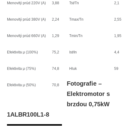
Menovitý prúd 220V (A)
3,88
Tst/Tn
2,1
Menovitý prúd 380V (A)
2,24
Tmax/Tn
2,55
Menovitý prúd 660V (A)
1,29
Tmin/Tn
1,95
Efektivita μ (100%)
75,2
Ist/In
4,4
Efektivita μ (75%)
74,8
Hluk
59
Fotografie –
Efektivita μ (50%)
70,8
Elektromotor s
brzdou 0,75kW
1ALBR100L1-8