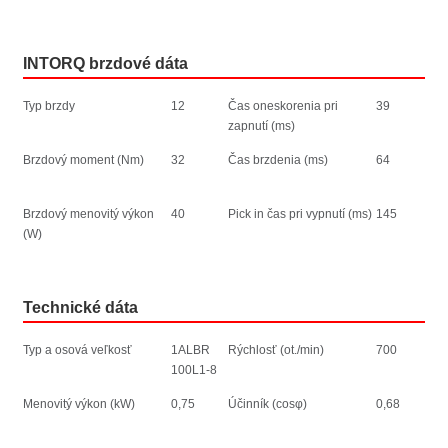
INTORQ brzdové dáta
Typ brzdy
12
Čas oneskorenia pri
39
zapnutí (ms)
Brzdový moment (Nm)
32
Čas brzdenia (ms)
64
Brzdový menovitý výkon
40
Pick in čas pri vypnutí (ms)
145
(W)
Technické dáta
Typ a osová veľkosť
1ALBR
Rýchlosť (ot./min)
700
100L1-8
Menovitý výkon (kW)
0,75
Účinník (cosφ)
0,68