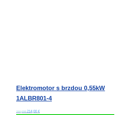
variantov.
Možnosti
si
môžete
vybrať
na
stránke
produktu.
Elektromotor s brzdou 0,55kW
1ALBR801-4
214,00
€
266,00€