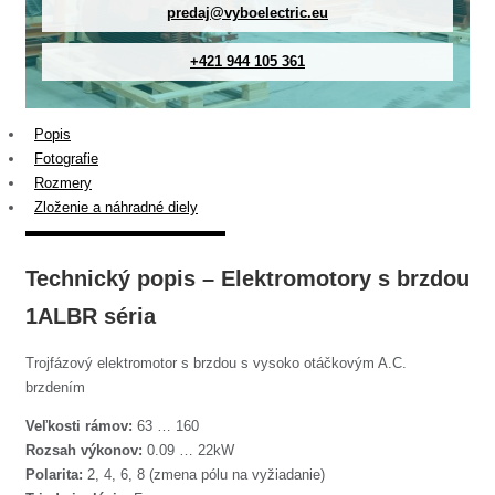
predaj@vyboelectric.eu
+421 944 105 361
Popis
Fotografie
Rozmery
Zloženie a náhradné diely
Technický popis – Elektromotory s brzdou
1ALBR séria
Trojfázový elektromotor s brzdou s vysoko otáčkovým A.C.
brzdením
Veľkosti rámov:
63 … 160
Rozsah výkonov:
0.09 … 22kW
Polarita:
2, 4, 6, 8 (zmena pólu na vyžiadanie)