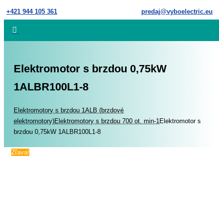
Skip
+421 944 105 361
predaj@vyboelectric.eu
to
content
Elektromotor s brzdou 0,75kW
1ALBR100L1-8
Home
Elektromotory s brzdou 1ALB (brzdové
elektromotory)
Elektromotory s brzdou 700 ot. min-1
Elektromotor s
brzdou 0,75kW 1ALBR100L1-8
Zľava!