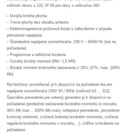
veľkosti rámov ≤ 132, IP 55 pre rámy s veľkosťou 160
– Dvojitá brzdná plocha
– Trecie plochy bez obsahu azbestu
– Elektromagnetická pružinová brzda s odbrzdením v prípade
prerušenia napájania
– Štandardné napájanie usmerňovača: 230 V – 50/60 Hz (iné na
požiadanie)
– Progresívne a nehlučné brzdenie
– Vysoký brzdný moment (Mb> 1,5 MN)
– Brzdný moment krokového nastavenia (~33%; 67%; max. 100%
Mb)
Rýchločinný usmerňovač je k dispozícii na požiadanie iba pre
napájanie usmerňovača 230V 50 / 60Hz (veľkosti 63 … 112).
Špeciálne prevedenie pre veterný generátor je k dispozícii na
požiadanie (priebežné nastavenie brzdného momentu (v rozsahu
30% Mb max… 100% Mb max), nelepiace prevedenie, prevedenie
koróznej odolnosti, znížená hodnota brzdného momentu, znížená
regulácia brzdného momentu v rozsahu,…). cURus schválenie na
požiadanie.