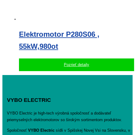
Elektromotor P280S06 ,
55kW,980ot
Pozrieť detaily
VYBO ELECTRIC
VYBO Electric je high-tech výrobná spoločnosť a dodávateľ
priemyselných elektromotorov so širokým sortimentom produktov.
Spoločnosť
VYBO Electric
sídli v Spišskej Novej Vsi na Slovensku, v