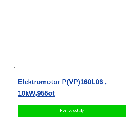
Elektromotor P(VP)160L06 ,
10kW,955ot
Pozrieť detaily