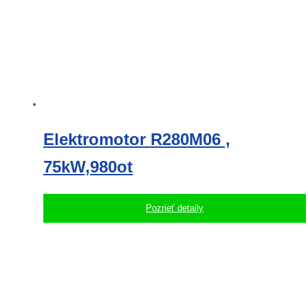
Elektromotor R280M06 ,
75kW,980ot
Pozrieť detaily