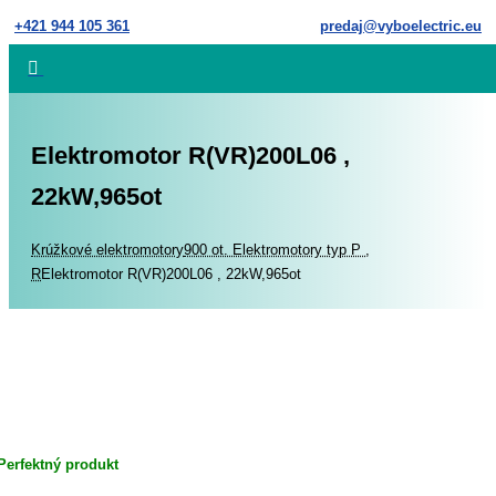
Skip
+421 944 105 361
predaj@vyboelectric.eu
to
content
Elektromotor R(VR)200L06 ,
22kW,965ot
Home
Krúžkové elektromotory
900 ot. Elektromotory typ P ,
R
Elektromotor R(VR)200L06 , 22kW,965ot
Perfektný produkt