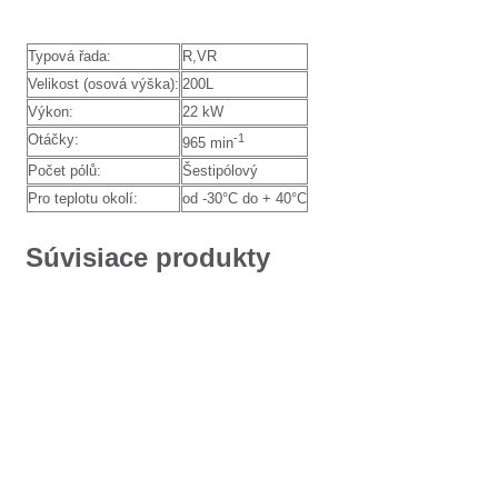
Typová řada:
R,VR
Velikost (osová výška):
200L
Výkon:
22 kW
Otáčky:
-1
965 min
Počet pólů:
Šestipólový
Pro teplotu okolí:
od -30°C do + 40°C
Súvisiace produkty