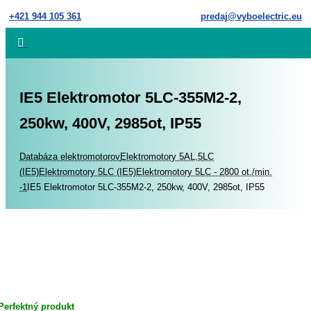
Skip
+421 944 105 361
predaj@vyboelectric.eu
to
content
IE5 Elektromotor 5LC-355M2-2,
250kw, 400V, 2985ot, IP55
Home
Databáza elektromotorov
Elektromotory 5AL,5LC
(IE5)
Elektromotory 5LC (IE5)
Elektromotory 5LC - 2800 ot./min.
-1
IE5 Elektromotor 5LC-355M2-2, 250kw, 400V, 2985ot, IP55
Perfektný produkt