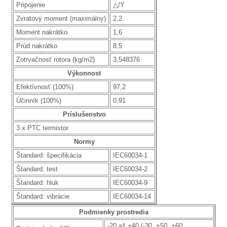
Pripojenie
△/Y
Zvratový moment (maximálny)
2,2
Moment nakrátko
1,6
Prúd nakrátko
8,5
Zotrvačnosť rotora (kg/m2)
3,548376
Výkonnost
Efektívnosť (100%)
97,2
Účinník (100%)
0,91
Príslušenstvo
3 x PTC termistor
Normy
Štandard: špecifikácia
IEC60034-1
Štandard: test
IEC60034-2
Štandard: hluk
IEC60034-9
Štandard: vibrácie
IEC60034-14
Podmienky prostredia
-20 až +40 (-30, +50, +60