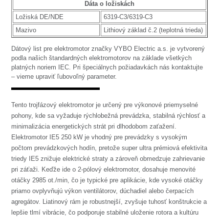
Dáta o ložiskách
Ložiská DE/NDE
6319-C3/6319-C3
Mazivo
Lithiový základ č.2 (teplotná trieda)
Dátový list pre elektromotor značky VYBO Electric a.s. je vytvorený
podla našich štandardných elektromotorov na základe všetkých
platných noriem IEC. Pri špeciálnych požiadavkách nás kontaktujte
– vieme upraviť ľubovoľný parameter.
Tento trojfázový elektromotor je určený pre výkonové priemyselné
pohony, kde sa vyžaduje rýchlobežná prevádzka, stabilná rýchlosť a
minimalizácia energetických strát pri dlhodobom zaťažení.
Elektromotor IE5 250 kW je vhodný pre prevádzky s vysokým
počtom prevádzkových hodín, pretože super ultra prémiová efektivita
triedy IE5 znižuje elektrické straty a zároveň obmedzuje zahrievanie
pri záťaži. Keďže ide o 2-pólový elektromotor, dosahuje menovité
otáčky 2985 ot./min, čo je typické pre aplikácie, kde vysoké otáčky
priamo ovplyvňujú výkon ventilátorov, dúchadiel alebo čerpacích
agregátov. Liatinový rám je robustnejší, zvyšuje tuhosť konštrukcie a
lepšie tlmí vibrácie, čo podporuje stabilné uloženie rotora a kultúru