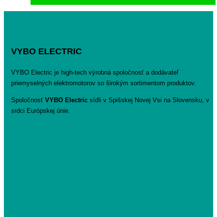
VYBO ELECTRIC
VYBO Electric je high-tech výrobná spoločnosť a dodávateľ
priemyselných elektromotorov so širokým sortimentom produktov.
Spoločnosť
VYBO Electric
sídli v Spišskej Novej Vsi na Slovensku, v
srdci Európskej únie.