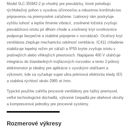
Model 5LC-355M2-2 je vhodný pre prevádzky, ktoré potrebujú
rýchlobežný pohon s vysokou účinnosťou a robustnou konštrukciou
pripravenou na priemyselné zaťaženie. Liatinový rám poskytuje
vyššiu tuhosť a lepšie tlmenie vibrácií, zosilnené ložiská zvyšujú
prevádzkovú istotu pri dlhom chode a zosilnený kryt svorkovnice
podporuje bezpečné a stabilné pripojenie v rozvádzači. Oceľový kryt
ventilátora zlepšuje mechanickú odolnosť ventilácie, IC411 chladenie
stabilizuje tepelný režim pri záťaži a IP55 krytie zvyšuje istotu v
prašnejších alebo vlhkejších priestoroch. Napájanie 400 V uľahčuje
integráciu do štandardných trojfázových rozvodov a tento 2-pólový
elektromotor je ideálny pre aplikácie s vysokými otáčkami a
výkonom, kde sa vyžaduje super ultra prémiová efektivita triedy IE5
a stabilná rýchlosť okolo 2985 ot./min.
Typické použitie zahŕňa procesné ventilátory pre ťažký priemysel,
veľké technologické dúchadlá, výkonné čerpadlá pre obehové okruhy
a kompresorové jednotky pre procesné systémy.
Rozmerové výkresy