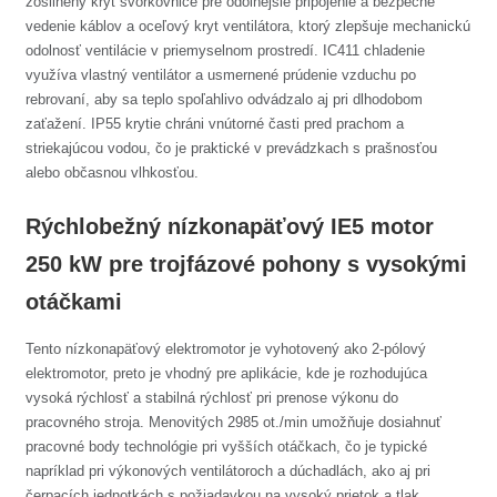
zosilnený kryt svorkovnice pre odolnejšie pripojenie a bezpečné
vedenie káblov a oceľový kryt ventilátora, ktorý zlepšuje mechanickú
odolnosť ventilácie v priemyselnom prostredí. IC411 chladenie
využíva vlastný ventilátor a usmernené prúdenie vzduchu po
rebrovaní, aby sa teplo spoľahlivo odvádzalo aj pri dlhodobom
zaťažení. IP55 krytie chráni vnútorné časti pred prachom a
striekajúcou vodou, čo je praktické v prevádzkach s prašnosťou
alebo občasnou vlhkosťou.
Rýchlobežný nízkonapäťový IE5 motor
250 kW pre trojfázové pohony s vysokými
otáčkami
Tento nízkonapäťový elektromotor je vyhotovený ako 2-pólový
elektromotor, preto je vhodný pre aplikácie, kde je rozhodujúca
vysoká rýchlosť a stabilná rýchlosť pri prenose výkonu do
pracovného stroja. Menovitých 2985 ot./min umožňuje dosiahnuť
pracovné body technológie pri vyšších otáčkach, čo je typické
napríklad pri výkonových ventilátoroch a dúchadlách, ako aj pri
čerpacích jednotkách s požiadavkou na vysoký prietok a tlak.