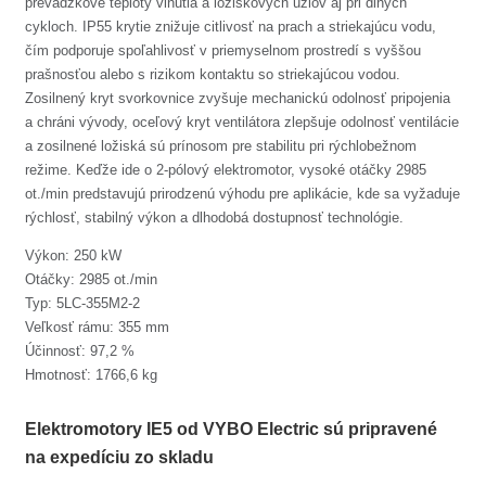
prevádzkové teploty vinutia a ložiskových uzlov aj pri dlhých
cykloch. IP55 krytie znižuje citlivosť na prach a striekajúcu vodu,
čím podporuje spoľahlivosť v priemyselnom prostredí s vyššou
prašnosťou alebo s rizikom kontaktu so striekajúcou vodou.
Zosilnený kryt svorkovnice zvyšuje mechanickú odolnosť pripojenia
a chráni vývody, oceľový kryt ventilátora zlepšuje odolnosť ventilácie
a zosilnené ložiská sú prínosom pre stabilitu pri rýchlobežnom
režime. Keďže ide o 2-pólový elektromotor, vysoké otáčky 2985
ot./min predstavujú prirodzenú výhodu pre aplikácie, kde sa vyžaduje
rýchlosť, stabilný výkon a dlhodobá dostupnosť technológie.
Výkon: 250 kW
Otáčky: 2985 ot./min
Typ: 5LC-355M2-2
Veľkosť rámu: 355 mm
Účinnosť: 97,2 %
Hmotnosť: 1766,6 kg
Elektromotory IE5 od VYBO Electric sú pripravené
na expedíciu zo skladu