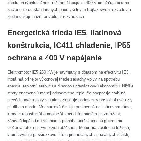
chodu pri rýchlobežnom režime. Napájanie 400 V umožňuje priame
začlenenie do štandardných priemyselných trojfázových rozvodov a
zjednodušuje návrh prívodu aj rozvádzača.
Energetická trieda IE5, liatinová
konštrukcia, IC411 chladenie, IP55
ochrana a 400 V napájanie
Elektromotor IE5 250 kW je navrhnutý s dôrazom na efektivitu IE5,
ktorá má pri tejto výkonovej triede zásadný vplyv na spotrebu
energie, teplotnú stabilitu a dlhodobú prevádzkovú ekonomiku. Nižšie
straty znamenajú menej odpadového tepla, čo podporuje stabilné
prevádzkové teploty vinutia a zlepšuje podmienky pre ložiskové uzly
pri dlhom chode. Mechanická časť je postavená na liatinovom ráme,
ktorý je robustnejší a odolnejší voči deformáciám pri zaťažení;
zároveň lepšie tlmí vibrácie a pomáha udržať presnú geometriu
uloženia rotora pri vysokých otáčkach. Motor má zosilnené ložiská,
ktoré zvyšujú prevádzkovú istotu pri radiálnych aj axiálnych silách,