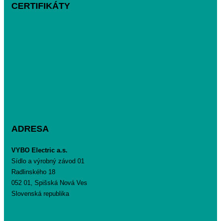
CERTIFIKÁTY
ADRESA
VYBO Electric a.s.
Sídlo a výrobný závod 01
Radlinského 18
052 01, Spišská Nová Ves
Slovenská republika