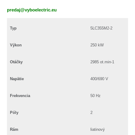
predaj@vyboelectric.eu
Typ
5LC355M2-2
Výkon
250 kW
Otáčky
2985 ot.min-1
Napätie
400/690 V
Frekvencia
50 Hz
Póly
2
Rám
liatinový