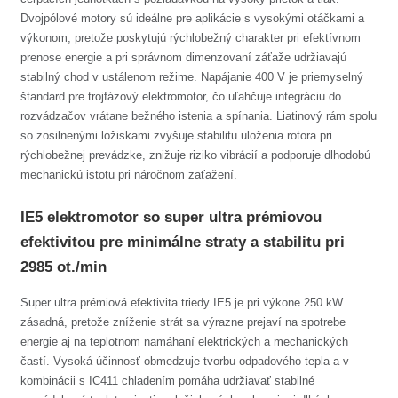
Dvojpólové motory sú ideálne pre aplikácie s vysokými otáčkami a
výkonom, pretože poskytujú rýchlobežný charakter pri efektívnom
prenose energie a pri správnom dimenzovaní záťaže udržiavajú
stabilný chod v ustálenom režime. Napájanie 400 V je priemyselný
štandard pre trojfázový elektromotor, čo uľahčuje integráciu do
rozvádzačov vrátane bežného istenia a spínania. Liatinový rám spolu
so zosilnenými ložiskami zvyšuje stabilitu uloženia rotora pri
rýchlobežnej prevádzke, znižuje riziko vibrácií a podporuje dlhodobú
mechanickú istotu pri náročnom zaťažení.
IE5 elektromotor so super ultra prémiovou
efektivitou pre minimálne straty a stabilitu pri
2985 ot./min
Super ultra prémiová efektivita triedy IE5 je pri výkone 250 kW
zásadná, pretože zníženie strát sa výrazne prejaví na spotrebe
energie aj na teplotnom namáhaní elektrických a mechanických
častí. Vysoká účinnosť obmedzuje tvorbu odpadového tepla a v
kombinácii s IC411 chladením pomáha udržiavať stabilné