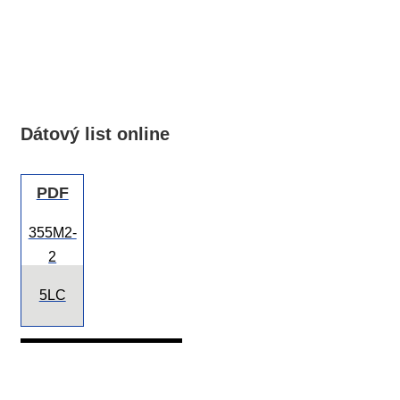
Dátový list online
PDF
355M2-
2
5LC