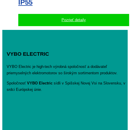
IP55
Pozrieť detaily
VYBO ELECTRIC
VYBO Electric je high-tech výrobná spoločnosť a dodávateľ
priemyselných elektromotorov so širokým sortimentom produktov.
Spoločnosť
VYBO Electric
sídli v Spišskej Novej Vsi na Slovensku, v
srdci Európskej únie.