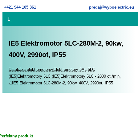
Skip
+421 944 105 361
predaj@vyboelectric.eu
to
content
IE5 Elektromotor 5LC-280M-2, 90kw,
400V, 2990ot, IP55
Home
Databáza elektromotorov
Elektromotory 5AL,5LC
(IE5)
Elektromotory 5LC (IE5)
Elektromotory 5LC - 2800 ot./min.
-1
IE5 Elektromotor 5LC-280M-2, 90kw, 400V, 2990ot, IP55
Perfektný produkt