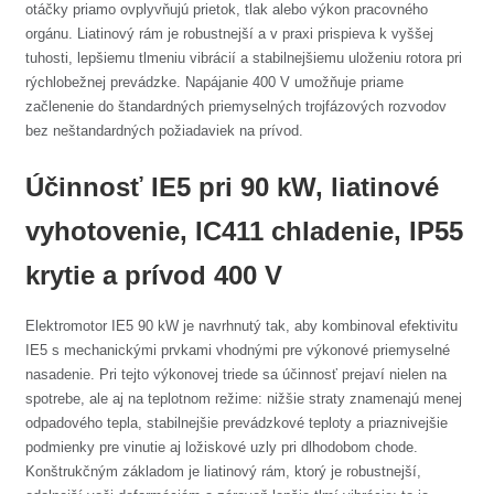
otáčky priamo ovplyvňujú prietok, tlak alebo výkon pracovného
orgánu. Liatinový rám je robustnejší a v praxi prispieva k vyššej
tuhosti, lepšiemu tlmeniu vibrácií a stabilnejšiemu uloženiu rotora pri
rýchlobežnej prevádzke. Napájanie 400 V umožňuje priame
začlenenie do štandardných priemyselných trojfázových rozvodov
bez neštandardných požiadaviek na prívod.
Účinnosť IE5 pri 90 kW, liatinové
vyhotovenie, IC411 chladenie, IP55
krytie a prívod 400 V
Elektromotor IE5 90 kW je navrhnutý tak, aby kombinoval efektivitu
IE5 s mechanickými prvkami vhodnými pre výkonové priemyselné
nasadenie. Pri tejto výkonovej triede sa účinnosť prejaví nielen na
spotrebe, ale aj na teplotnom režime: nižšie straty znamenajú menej
odpadového tepla, stabilnejšie prevádzkové teploty a priaznivejšie
podmienky pre vinutie aj ložiskové uzly pri dlhodobom chode.
Konštrukčným základom je liatinový rám, ktorý je robustnejší,