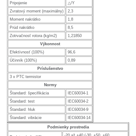
Pripojenie
△/Y
Zvratový moment (maximálny)
2,3
Moment nakrátko
1,8
Prúd nakrátko
8,5
Zotrvačnosť rotora (kg/m2)
1,21850
Výkonnost
Efektívnosť (100%)
96,6
Účinník (100%)
0,89
Príslušenstvo
3 x PTC termistor
Normy
Štandard: špecifikácia
IEC60034-1
Štandard: test
IEC60034-2
Štandard: hluk
IEC60034-9
Štandard: vibrácie
IEC60034-14
Podmienky prostredia
-20 až +40 (-30, +50, +60