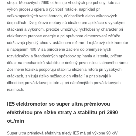
stroja. Menovitých 2990 ot./min je vhodných pre pohony, kde sa
výkon procesu opiera o rýchlosť rotácie, napríklad pri
veľkokapacitných ventilátoroch, dúchadlách alebo výkonových
čerpadlách. Dvojpólové motory sú ideálne pre aplikácie s vysokými
otáčkami a výkonom, pretože umožňujú rýchlobežný charakter pri
efektívnom prenose energie a pri správnom dimenzovaní záťaže
udržiavajú plynulý chod v ustálenom režime. Trojfázový elektromotor
s napájaním 400 V sa prirodzene začlení do priemyselných
rozvádzačov a štandardných spôsobov spínania a istenia, pričom
dôraz na mechanickú stabilitu je riešený pevnosťou liatinového rámu.
Zosilnené ložiská podporujú stabilitu uloženia rotora pri vysokých
otáčkach, znižujú riziko nežiaducich vibrácií a prispievajú k
dlhodobej prevádzkovej istote aj pri náročnejších prevádzkových
režimoch.
IE5 elektromotor so super ultra prémiovou
efektivitou pre nízke straty a stabilitu pri 2990
ot./min
Super ultra prémiová efektivita triedy IE5 má pri výkone 90 kW