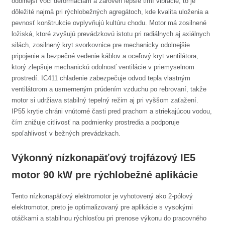
odolnejší voči deformáciám a zároveň lepšie tlmí vibrácie; to je
dôležité najmä pri rýchlobežných agregátoch, kde kvalita uloženia a
pevnosť konštrukcie ovplyvňujú kultúru chodu. Motor má zosilnené
ložiská, ktoré zvyšujú prevádzkovú istotu pri radiálnych aj axiálnych
silách, zosilnený kryt svorkovnice pre mechanicky odolnejšie
pripojenie a bezpečné vedenie káblov a oceľový kryt ventilátora,
ktorý zlepšuje mechanickú odolnosť ventilácie v priemyselnom
prostredí. IC411 chladenie zabezpečuje odvod tepla vlastným
ventilátorom a usmerneným prúdením vzduchu po rebrovaní, takže
motor si udržiava stabilný tepelný režim aj pri vyššom zaťažení.
IP55 krytie chráni vnútorné časti pred prachom a striekajúcou vodou,
čím znižuje citlivosť na podmienky prostredia a podporuje
spoľahlivosť v bežných prevádzkach.
Výkonný nízkonapäťový trojfázový IE5
motor 90 kW pre rýchlobežné aplikácie
Tento nízkonapäťový elektromotor je vyhotovený ako 2-pólový
elektromotor, preto je optimalizovaný pre aplikácie s vysokými
otáčkami a stabilnou rýchlosťou pri prenose výkonu do pracovného