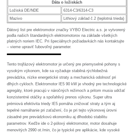
Dáta o ložiskách
Ložiská DE/NDE
6314-C3/6314-C3
Mazivo
Lithiový základ č.2 (teplotná trieda)
Dátový list pre elektromotor značky VYBO Electric a.s. je vytvorený
podla našich štandardných elektromotorov na základe všetkých
platných noriem IEC. Pri špeciálnych požiadavkách nás kontaktujte
– vieme upraviť ľubovoľný parameter.
Tento trojfázový elektromotor je určený pre priemyselné pohony s
vysokým výkonom, kde sa vyžaduje stabilná rýchlobežná
prevádzka, nízke energetické straty a mechanická odolnosť pri
dlhých cykloch. Elektromotor IE5 90 kW je vhodný pre technologické
agregáty, ktoré pracujú v náročných režimoch a pritom musia udržať
konzistentné otáčky a spoľahlivý prenos výkonu. Super ultra
prémiová efektivita triedy IE5 pomáha znižovať straty a tým aj
tepelné namáhanie pri zaťažení, čo je pri tejto výkonovej úrovni
zásadné pre prevádzkovú ekonomiku aj dlhodobú stabilitu
parametrov. Keďže ide o 2-pólový elektromotor, motor dosahuje
menovitých 2990 ot./min, čo je typické pre aplikácie, kde vysoké