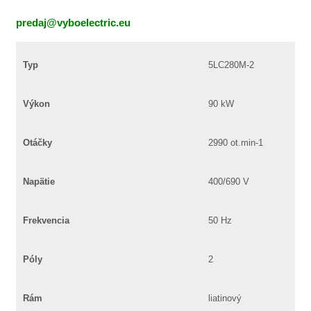
predaj@vyboelectric.eu
Typ
5LC280M-2
Výkon
90 kW
Otáčky
2990 ot.min-1
Napätie
400/690 V
Frekvencia
50 Hz
Póly
2
Rám
liatinový