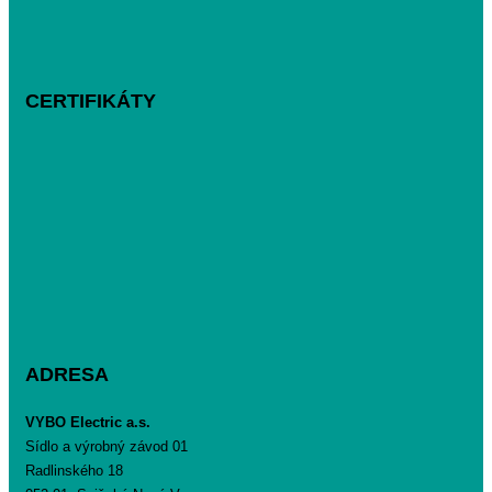
CERTIFIKÁTY
ADRESA
VYBO Electric a.s.
Sídlo a výrobný závod 01
Radlinského 18