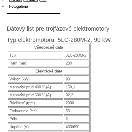
Fotogaléria
Dátový list pre trojfázové elektromotory
Typ elektromotoru: 5LC-280M-2, 90 kW
Všeobecné dáta
Typ
5LC-280M-2
Rám (mm)
280
Elektrické dáta
Výkon (kW)
90
Menovitý prúd 400 V (A)
159,1
Menovitý prúd 690 V (A)
92,2
Rýchlosť (rpm)
2990
Frekvencia (Hz)
50
Póly
2
Napätie (V)
400/690