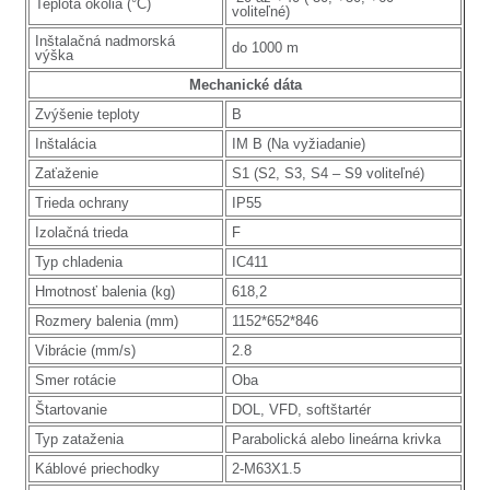
Teplota okolia (°C)
voliteľné)
Inštalačná nadmorská
do 1000 m
výška
Mechanické dáta
Zvýšenie teploty
B
Inštalácia
IM B (Na vyžiadanie)
Zaťaženie
S1 (S2, S3, S4 – S9 voliteľné)
Trieda ochrany
IP55
Izolačná trieda
F
Typ chladenia
IC411
Hmotnosť balenia (kg)
618,2
Rozmery balenia (mm)
1152*652*846
Vibrácie (mm/s)
2.8
Smer rotácie
Oba
Štartovanie
DOL, VFD, softštartér
Typ zataženia
Parabolická alebo lineárna krivka
Káblové priechodky
2-M63X1.5