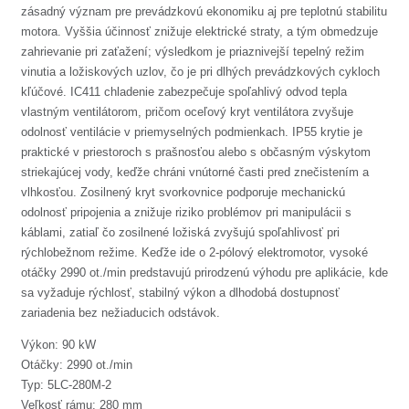
zásadný význam pre prevádzkovú ekonomiku aj pre teplotnú stabilitu
motora. Vyššia účinnosť znižuje elektrické straty, a tým obmedzuje
zahrievanie pri zaťažení; výsledkom je priaznivejší tepelný režim
vinutia a ložiskových uzlov, čo je pri dlhých prevádzkových cykloch
kľúčové. IC411 chladenie zabezpečuje spoľahlivý odvod tepla
vlastným ventilátorom, pričom oceľový kryt ventilátora zvyšuje
odolnosť ventilácie v priemyselných podmienkach. IP55 krytie je
praktické v priestoroch s prašnosťou alebo s občasným výskytom
striekajúcej vody, keďže chráni vnútorné časti pred znečistením a
vlhkosťou. Zosilnený kryt svorkovnice podporuje mechanickú
odolnosť pripojenia a znižuje riziko problémov pri manipulácii s
káblami, zatiaľ čo zosilnené ložiská zvyšujú spoľahlivosť pri
rýchlobežnom režime. Keďže ide o 2-pólový elektromotor, vysoké
otáčky 2990 ot./min predstavujú prirodzenú výhodu pre aplikácie, kde
sa vyžaduje rýchlosť, stabilný výkon a dlhodobá dostupnosť
zariadenia bez nežiaducich odstávok.
Výkon: 90 kW
Otáčky: 2990 ot./min
Typ: 5LC-280M-2
Veľkosť rámu: 280 mm