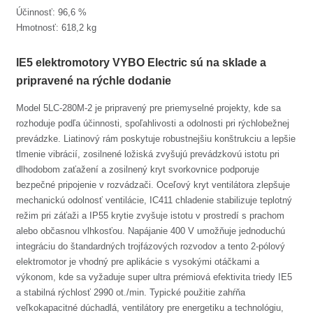
Účinnosť: 96,6 %
Hmotnosť: 618,2 kg
IE5 elektromotory VYBO Electric sú na sklade a
pripravené na rýchle dodanie
Model 5LC-280M-2 je pripravený pre priemyselné projekty, kde sa
rozhoduje podľa účinnosti, spoľahlivosti a odolnosti pri rýchlobežnej
prevádzke. Liatinový rám poskytuje robustnejšiu konštrukciu a lepšie
tlmenie vibrácií, zosilnené ložiská zvyšujú prevádzkovú istotu pri
dlhodobom zaťažení a zosilnený kryt svorkovnice podporuje
bezpečné pripojenie v rozvádzači. Oceľový kryt ventilátora zlepšuje
mechanickú odolnosť ventilácie, IC411 chladenie stabilizuje teplotný
režim pri záťaži a IP55 krytie zvyšuje istotu v prostredí s prachom
alebo občasnou vlhkosťou. Napájanie 400 V umožňuje jednoduchú
integráciu do štandardných trojfázových rozvodov a tento 2-pólový
elektromotor je vhodný pre aplikácie s vysokými otáčkami a
výkonom, kde sa vyžaduje super ultra prémiová efektivita triedy IE5
a stabilná rýchlosť 2990 ot./min. Typické použitie zahŕňa
veľkokapacitné dúchadlá, ventilátory pre energetiku a technológiu,