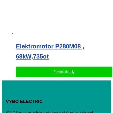
Elektromotor P280M08 ,
68kW,735ot
Pozrieť detaily
VYBO ELECTRIC
VYBO Electric je high-tech výrobná spoločnosť a dodávateľ