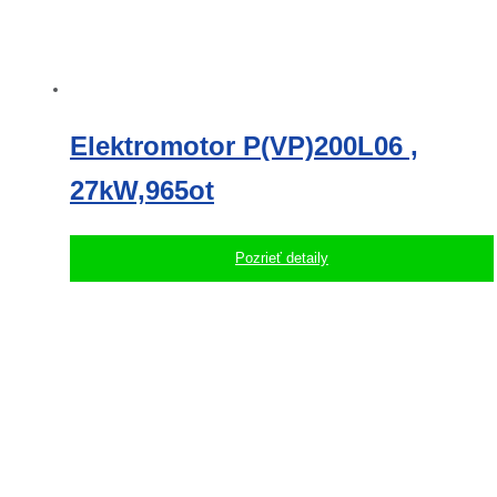
Elektromotor P(VP)200L06 ,
27kW,965ot
Pozrieť detaily