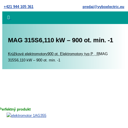
Skip
+421 944 105 361
predaj@vyboelectric.eu
to
content
MAG 315S6,110 kW – 900 ot. min. -1
Home
Krúžkové elektromotory
900 ot. Elektromotory typ P , R
MAG
315S6,110 kW – 900 ot. min. -1
Perfektný produkt