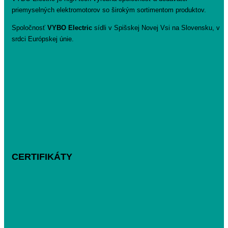
priemyselných elektromotorov so širokým sortimentom produktov.
Spoločnosť
VYBO Electric
sídli v Spišskej Novej Vsi na Slovensku, v
srdci Európskej únie.
CERTIFIKÁTY