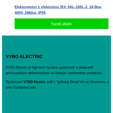
Elektromotor s efektivitou IE4, 4AL-160L-2, 18,5kw,
400V, 2960ot, IP55
Pozrieť detaily
VYBO ELECTRIC
VYBO Electric je high-tech výrobná spoločnosť a dodávateľ
priemyselných elektromotorov so širokým sortimentom produktov.
Spoločnosť
VYBO Electric
sídli v Spišskej Novej Vsi na Slovensku, v
srdci Európskej únie.