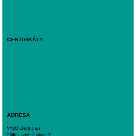
CERTIFIKÁTY
ADRESA
VYBO Electric a.s.
Sídlo a výrobný závod 01