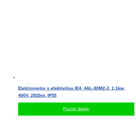
Elektromotor s efektivitou IE4, 4AL-80M2-2, 1,1kw,
400V, 2920ot, IP55
Pozrieť detaily