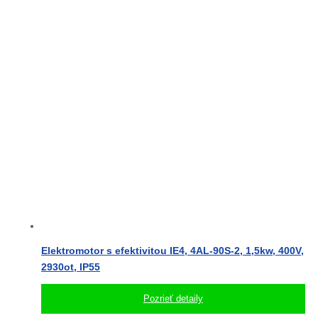
Elektromotor s efektivitou IE4, 4AL-90S-2, 1,5kw, 400V,
2930ot, IP55
Pozrieť detaily