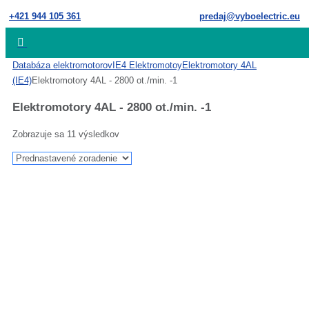
Skip
+421 944 105 361
predaj@vyboelectric.eu
to
content
Home
Databáza elektromotorov
IE4 Elektromotoy
Elektromotory 4AL
(IE4)
Elektromotory 4AL - 2800 ot./min. -1
Elektromotory 4AL - 2800 ot./min. -1
Zobrazuje sa 11 výsledkov