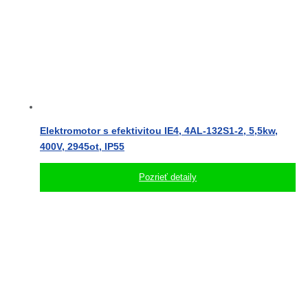
Elektromotor s efektivitou IE4, 4AL-132S1-2, 5,5kw,
400V, 2945ot, IP55
Pozrieť detaily