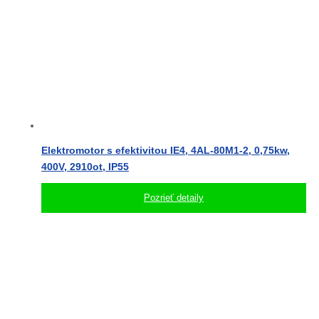
Elektromotor s efektivitou IE4, 4AL-80M1-2, 0,75kw,
400V, 2910ot, IP55
Pozrieť detaily