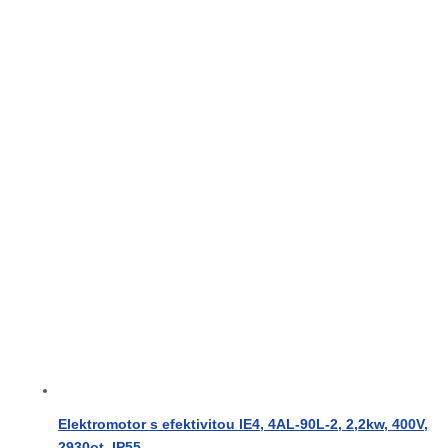
Elektromotor s efektivitou IE4, 4AL-90L-2, 2,2kw, 400V,
2930ot, IP55