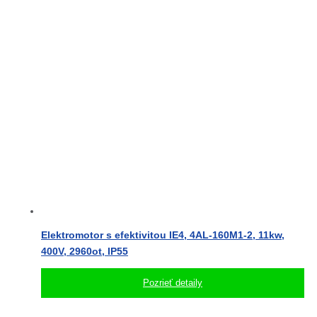
Elektromotor s efektivitou IE4, 4AL-160M1-2, 11kw,
400V, 2960ot, IP55
Pozrieť detaily