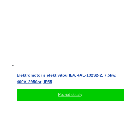
Elektromotor s efektivitou IE4, 4AL-132S2-2, 7,5kw,
400V, 2950ot, IP55
Pozrieť detaily