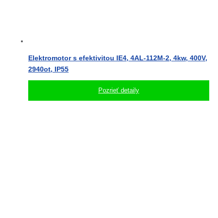
Elektromotor s efektivitou IE4, 4AL-112M-2, 4kw, 400V,
2940ot, IP55
Pozrieť detaily