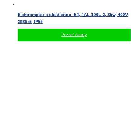
Elektromotor s efektivitou IE4, 4AL-100L-2, 3kw, 400V,
2935ot, IP55
Pozrieť detaily