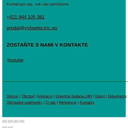
Kontaktujte nás, radi vám pomôžeme.
+421 944 105 361
predaj@vyboelectric.eu
ZOSTAŇTE S NAMI V KONTAKTE
Youtube
Domov
|
Obchod
|
Aplikácie
|
Urgentné dodanie-24H
|
Dopyt
|
Dokumenty
Obchodné podmienky
|
O nás
|
Referencie
|
Kontakty