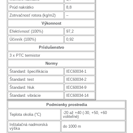
Prúd nakrátko
8,8
Zotrvačnosť rotora (kg/m2)
–
Výkonnost
Efektívnosť (100%)
97,2
Účinník (100%)
0,92
Príslušenstvo
3 x PTC termistor
Normy
Štandard: špecifikácia
IEC60034-1
Štandard: test
IEC60034-2
Štandard: hluk
IEC60034-9
Štandard: vibrácie
IEC60034-14
Podmienky prostredia
-20 až +40 (-30, +50, +60
Teplota okolia (°C)
voliteľné)
Inštalačná nadmorská
do 1000 m
výška