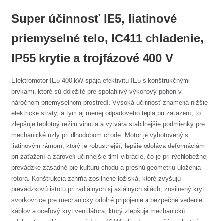
Super účinnosť IE5, liatinové
priemyselné telo, IC411 chladenie,
IP55 krytie a trojfázové 400 V
Elektromotor IE5 400 kW spája efektivitu IE5 s konštrukčnými
prvkami, ktoré sú dôležité pre spoľahlivý výkonový pohon v
náročnom priemyselnom prostredí. Vysoká účinnosť znamená nižšie
elektrické straty, a tým aj menej odpadového tepla pri zaťažení; to
zlepšuje teplotný režim vinutia a vytvára stabilnejšie podmienky pre
mechanické uzly pri dlhodobom chode. Motor je vyhotovený s
liatinovým rámom, ktorý je robustnejší, lepšie odoláva deformáciám
pri zaťažení a zároveň účinnejšie tlmí vibrácie, čo je pri rýchlobežnej
prevádzke zásadné pre kultúru chodu a presnú geometriu uloženia
rotora. Konštrukcia zahŕňa zosilnené ložiská, ktoré zvyšujú
prevádzkovú istotu pri radiálnych aj axiálnych silách, zosilnený kryt
svorkovnice pre mechanicky odolné pripojenie a bezpečné vedenie
káblov a oceľový kryt ventilátora, ktorý zlepšuje mechanickú