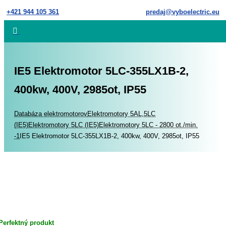
Skip
+421 944 105 361
predaj@vyboelectric.eu
to
content
IE5 Elektromotor 5LC-355LX1B-2,
400kw, 400V, 2985ot, IP55
Home
Databáza elektromotorov
Elektromotory 5AL,5LC
(IE5)
Elektromotory 5LC (IE5)
Elektromotory 5LC - 2800 ot./min.
-1
IE5 Elektromotor 5LC-355LX1B-2, 400kw, 400V, 2985ot, IP55
Perfektný produkt