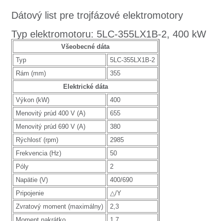
Dátový list pre trojfázové elektromotory
Typ elektromotoru: 5LC-355LX1B-2, 400 kW
Všeobecné dáta
Typ
5LC-355LX1B-2
Rám (mm)
355
Elektrické dáta
Výkon (kW)
400
Menovitý prúd 400 V (A)
655
Menovitý prúd 690 V (A)
380
Rýchlosť (rpm)
2985
Frekvencia (Hz)
50
Póly
2
Napätie (V)
400/690
Pripojenie
△/Y
Zvratový moment (maximálny)
2,3
Moment nakrátko
1,7