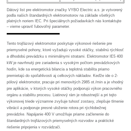
Dátový list pre elektromotor značky VYBO Electric a.s. je vytvorený
podla našich štandardných elektromotorov na základe všetkých
platných noriem IEC. Pri špeciálnych požiadavkách nás kontaktujte
– vieme upraviť ľubovoľný parameter.
Tento trojfázový elektromotor poskytuje výkonové riešenie pre
priemyselné pohony, ktoré vyžadujú vysoké otáčky, stabilnú rýchlosť
a dlhodobú prevádzku s minimálnymi stratami. Elektromotor IE5 400
kW je navrhnutý pre zariadenia s vysokým počtom prevádzkových
hodín, kde sa energetická bilancia a teplotná stabilita priamo
premietajú do spoľahlivosti aj celkových nákladov. Keďže ide o 2-
pólový elektromotor, pracuje pri menovitých 2985 ot./min a je vhodný
pre aplikácie, v ktorých vysoké otáčky podporujú výkon pracovného
orgánu a stabilitu procesu. Liatinový rám je robustnejší a pri tejto
výkonovej triede významne zvyšuje tuhosť zostavy, zlepšuje tlmenie
vibrácií a podporuje presné uloženie rotora pri rýchlobežnej
prevádzke. Napájanie 400 V umožňuje priame začlenenie do
štandardných trojfázových priemyselných rozvodov a praktické
riešenie pripojenia v rozvádzači.