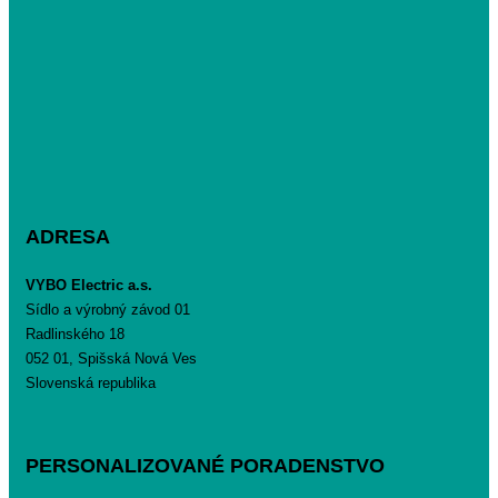
ADRESA
VYBO Electric a.s.
Sídlo a výrobný závod 01
Radlinského 18
052 01, Spišská Nová Ves
Slovenská republika
PERSONALIZOVANÉ PORADENSTVO