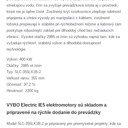
striekajúcu vodu, čím sa zvyšuje prevádzková istota aj v prostredí,
ktoré nie je úplne čisté. Zosilnený kryt svorkovnice zlepšuje odolnosť
pripojenia a chráni vývody pri manipulácii s káblami, zosilnené
ložiská prispievajú k stabilite pri rýchlobežnom režime a liatinový rám
poskytuje robustnejší základ pre dlhodobý chod bez nežiaducich
vibrácií. Vysoké otáčky 2985 ot./min sú výhodou najmä tam, kde sa
vyžaduje rýchlosť, stabilný výkon a dlhodobá dostupnosť
technológie.
Výkon: 400 kW
Otáčky: 2985 ot./min
Typ: 5LC-355LX1B-2
Veľkosť rámu: 355 mm
Účinnosť: 97,2 %
Hmotnosť: 2200 kg
VYBO Electric IE5 elektromotory sú skladom a
pripravené na rýchle dodanie do prevádzky
Model 5LC-355LX1B-2 je pripravený pre priemyselné projekty, kde sa