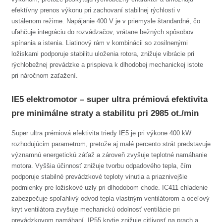
efektívny prenos výkonu pri zachovaní stabilnej rýchlosti v
ustálenom režime. Napájanie 400 V je v priemysle štandardné, čo
uľahčuje integráciu do rozvádzačov, vrátane bežných spôsobov
spínania a istenia. Liatinový rám v kombinácii so zosilnenými
ložiskami podporuje stabilitu uloženia rotora, znižuje vibrácie pri
rýchlobežnej prevádzke a prispieva k dlhodobej mechanickej istote
pri náročnom zaťažení.
IE5 elektromotor – super ultra prémiová efektivita
pre minimálne straty a stabilitu pri 2985 ot./min
Super ultra prémiová efektivita triedy IE5 je pri výkone 400 kW
rozhodujúcim parametrom, pretože aj malé percento strát predstavuje
významnú energetickú záťaž a zároveň zvyšuje teplotné namáhanie
motora. Vyššia účinnosť znižuje tvorbu odpadového tepla, čím
podporuje stabilné prevádzkové teploty vinutia a priaznivejšie
podmienky pre ložiskové uzly pri dlhodobom chode. IC411 chladenie
zabezpečuje spoľahlivý odvod tepla vlastným ventilátorom a oceľový
kryt ventilátora zvyšuje mechanickú odolnosť ventilácie pri
prevádzkovom namáhaní. IP55 krytie znižuje citlivosť na prach a