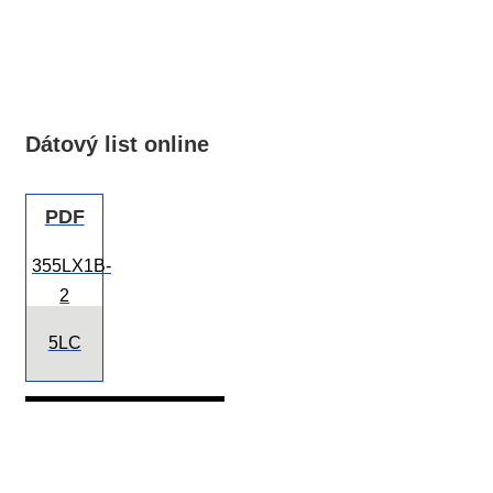
Dátový list online
PDF
355LX1B-
2
5LC