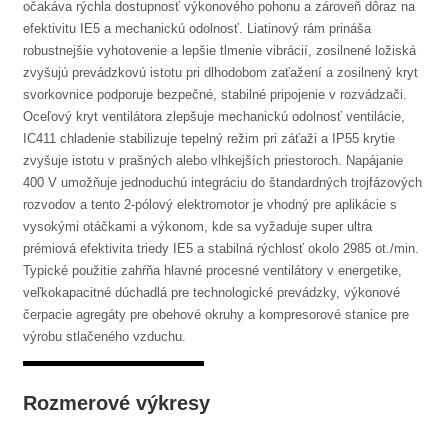
očakáva rýchla dostupnosť výkonového pohonu a zároveň dôraz na
efektivitu IE5 a mechanickú odolnosť. Liatinový rám prináša
robustnejšie vyhotovenie a lepšie tlmenie vibrácií, zosilnené ložiská
zvyšujú prevádzkovú istotu pri dlhodobom zaťažení a zosilnený kryt
svorkovnice podporuje bezpečné, stabilné pripojenie v rozvádzači.
Oceľový kryt ventilátora zlepšuje mechanickú odolnosť ventilácie,
IC411 chladenie stabilizuje tepelný režim pri záťaži a IP55 krytie
zvyšuje istotu v prašných alebo vlhkejších priestoroch. Napájanie
400 V umožňuje jednoduchú integráciu do štandardných trojfázových
rozvodov a tento 2-pólový elektromotor je vhodný pre aplikácie s
vysokými otáčkami a výkonom, kde sa vyžaduje super ultra
prémiová efektivita triedy IE5 a stabilná rýchlosť okolo 2985 ot./min.
Typické použitie zahŕňa hlavné procesné ventilátory v energetike,
veľkokapacitné dúchadlá pre technologické prevádzky, výkonové
čerpacie agregáty pre obehové okruhy a kompresorové stanice pre
výrobu stlačeného vzduchu.
Rozmerové výkresy