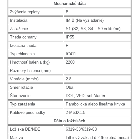
Mechanické dáta
Zvýšenie teploty
B
Inštalácia
IM B (Na vyžiadanie)
Zaťaženie
S1 (S2, S3, S4 – S9 voliteľné)
Trieda ochrany
IP55
Izolačná trieda
F
Typ chladenia
IC411
Hmotnosť balenia (kg)
2200
Rozmery balenia (mm)
–
Vibrácie (mm/s)
2.8
Smer rotácie
Oba
Štartovanie
DOL, VFD, softštartér
Typ zataženia
Parabolická alebo lineárna krivka
Káblové priechodky
2-M63X1.5
Dáta o ložiskách
Ložiská DE/NDE
6319-C3/6319-C3
Mazivo
Lithiový základ č.2 (teplotná trieda)