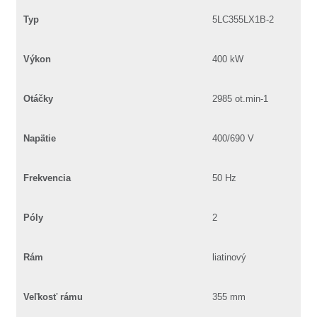
Typ
5LC355LX1B-2
Výkon
400 kW
Otáčky
2985 ot.min-1
Napätie
400/690 V
Frekvencia
50 Hz
Póly
2
Rám
liatinový
Veľkosť rámu
355 mm