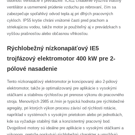
odolnosť ventilácie v prevádzke. IC411 chladenie využíva vlastný
ventilátor a usmernené prúdenie vzduchu po rebrovaní, čím sa
zabezpečuje spoľahlivý odvod tepla aj pri dlhých pracovných
cykloch. IP55 krytie chráni vnútorné časti pred prachom a
striekajúcou vodou, takže motor je použiteľný aj v prevádzkach s
vyššou prašnosťou alebo občasnou vlhkosťou.
Rýchlobežný nízkonapäťový IE5
trojfázový elektromotor 400 kW pre 2-
pólové nasadenie
Tento nízkonapäťový elektromotor je koncipovaný ako 2-pólový
elektromotor, takže je optimalizovaný pre aplikácie s vysokými
otáčkami a stabilnou rýchlosťou pri prenose výkonu do pracovného
stroja. Menovitých 2985 ot./min je typická hodnota pre rýchlobežné
agregáty, pri ktorých výkon procesu závisí od rýchlosti rotácie,
napríklad v systémoch s vysokým prietokom alebo pri jednotkách,
kde sa vyžaduje stabilný tlak a konzistentný pracovný bod.
Dvojpólové motory sú ideálne pre aplikácie s vysokými otáčkami a
výkonom, pretože poskytujú rýchlobežný charakter a umožňujú