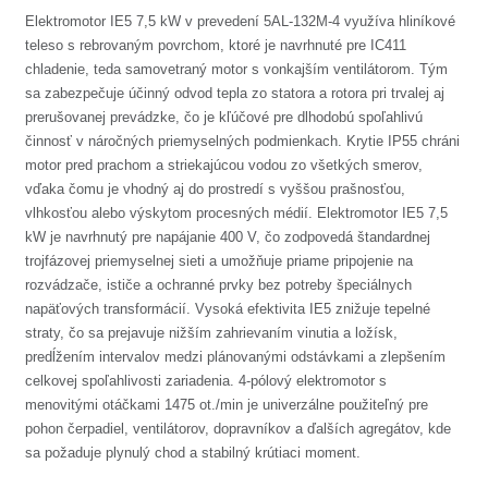
Elektromotor IE5 7,5 kW v prevedení 5AL-132M-4 využíva hliníkové
teleso s rebrovaným povrchom, ktoré je navrhnuté pre IC411
chladenie, teda samovetraný motor s vonkajším ventilátorom. Tým
sa zabezpečuje účinný odvod tepla zo statora a rotora pri trvalej aj
prerušovanej prevádzke, čo je kľúčové pre dlhodobú spoľahlivú
činnosť v náročných priemyselných podmienkach. Krytie IP55 chráni
motor pred prachom a striekajúcou vodou zo všetkých smerov,
vďaka čomu je vhodný aj do prostredí s vyššou prašnosťou,
vlhkosťou alebo výskytom procesných médií. Elektromotor IE5 7,5
kW je navrhnutý pre napájanie 400 V, čo zodpovedá štandardnej
trojfázovej priemyselnej sieti a umožňuje priame pripojenie na
rozvádzače, ističe a ochranné prvky bez potreby špeciálnych
napäťových transformácií. Vysoká efektivita IE5 znižuje tepelné
straty, čo sa prejavuje nižším zahrievaním vinutia a ložísk,
predĺžením intervalov medzi plánovanými odstávkami a zlepšením
celkovej spoľahlivosti zariadenia. 4-pólový elektromotor s
menovitými otáčkami 1475 ot./min je univerzálne použiteľný pre
pohon čerpadiel, ventilátorov, dopravníkov a ďalších agregátov, kde
sa požaduje plynulý chod a stabilný krútiaci moment.