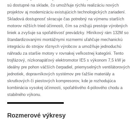
sú dostupné na sklade, čo umožňuje rýchlu realizáciu nových
projektov aj modernizáciu existujúcich technologických zariadení.
Skladová dostupnosť skracuje čas potrebný na výmenu starších
motorov nižších tried účinnosti, čím sa znižujú prestoje výrobných
liniek a zvyšuje sa spoľahlivosť prevádzky. Hliníkový rám 132M so
štandardizovanými montážnymi rozmermi uľahčuje mechanickú
integráciu do strojov rôznych výrobcov a umožňuje jednoduchú
náhradu za staršie motory v rovnakej veľkostnej kategórii. Tento
trojfázový, nízkonapäťový elektromotor IE5 s výkonom 7,5 kW je
ideálny pre pohon väčších čerpadiel, priemyselných ventilátorových
jednotiek, dopravníkových systémov pre ťažšie materiály a
skrutkových či piestových kompresorov, kde je rozhodujúca
kombinácia vysokej účinnosti, spoľahlivého 4-pólového chodu a
stabilného výkonu.
Rozmerové výkresy