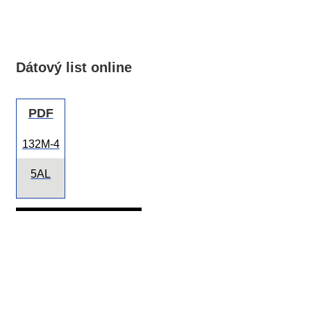
Dátový list online
PDF
132M-4
5AL