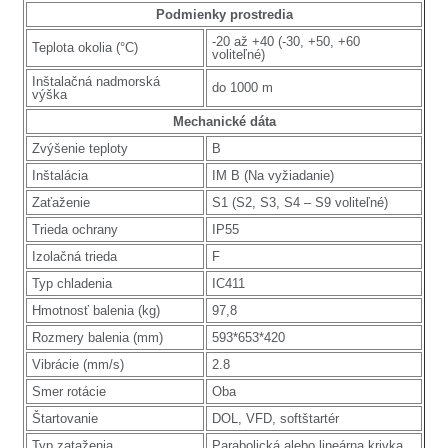
Podmienky prostredia
-20 až +40 (-30, +50, +60
Teplota okolia (°C)
voliteľné)
Inštalačná nadmorská
do 1000 m
výška
Mechanické dáta
Zvýšenie teploty
B
Inštalácia
IM B (Na vyžiadanie)
Zaťaženie
S1 (S2, S3, S4 – S9 voliteľné)
Trieda ochrany
IP55
Izolačná trieda
F
Typ chladenia
IC411
Hmotnosť balenia (kg)
97,8
Rozmery balenia (mm)
593*653*420
Vibrácie (mm/s)
2.8
Smer rotácie
Oba
Štartovanie
DOL, VFD, softštartér
Typ zataženia
Parabolická alebo lineárna krivka