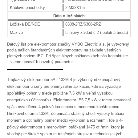
Káblové priechodky
2-M32X1.5
Dáta o ložiskách
Ložiská DE/NDE
6308-2RZ/6308-2RZ
Mazivo
Lithiový základ č.2 (teplotná trieda)
Dátový list pre elektromotor značky VYBO Electric a.s. je vytvorený
podla našich štandardných elektromotorov na základe všetkých
platných noriem IEC. Pri špeciálnych požiadavkách nás kontaktujte
– vieme upraviť ľubovoľný parameter.
Trojfázový elektromotor 5AL-132M-4 je výkonný nízkonapäťový
elektromotor určený pre priemyselné aplikácie, kde sa vyžaduje
spoľahlivý pohon v triede približne 7,5 kW s veľmi vysokou
energetickou účinnosťou. Elektromotor IE5 7,5 kW v tomto prevedení
spája osvedčenú 4-pólovú koncepciu s modernou konštrukciou
hliníkového rámu 132M, čo prináša stabilný chod, vysoký krútiaci
moment a optimálny pomer medzi výkonom a rozmermi. Ide o 4-
pólový elektromotor s menovitými otáčkami 1475 ot./min, ktorý je
vhodný pre široké spektrum rotačných strojov a technologických