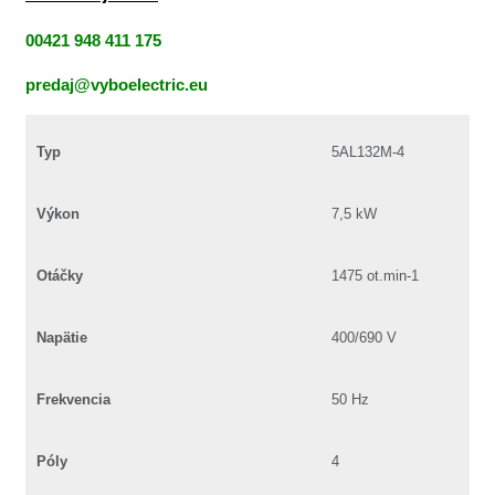
00421 948 411 175
predaj@vyboelectric.eu
Typ
5AL132M-4
Výkon
7,5 kW
Otáčky
1475 ot.min-1
Napätie
400/690 V
Frekvencia
50 Hz
Póly
4