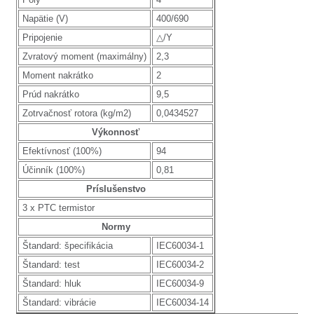
Napätie (V)
400/690
Pripojenie
△/Y
Zvratový moment (maximálny)
2,3
Moment nakrátko
2
Prúd nakrátko
9,5
Zotrvačnosť rotora (kg/m2)
0,0434527
Výkonnosť
Efektívnosť (100%)
94
Účinník (100%)
0,81
Príslušenstvo
3 x PTC termistor
Normy
Štandard: špecifikácia
IEC60034-1
Štandard: test
IEC60034-2
Štandard: hluk
IEC60034-9
Štandard: vibrácie
IEC60034-14