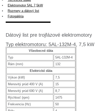
Elektromotor 5AL 7,5kW
Rozmery a dátový list
Fotogaléria
Dátový list pre trojfázové elektromotory
Typ elektromotoru: 5AL-132M-4, 7,5 kW
Všeobecné dáta
Typ
5AL-132M-4
Rám (mm)
132
Elektrické dáta
Výkon (kW)
7,5
Menovitý prúd 400 V (A)
15
Menovitý prúd 690 V (A)
8,7
Rýchlosť (rpm)
1475
Frekvencia (Hz)
50
Póly
4