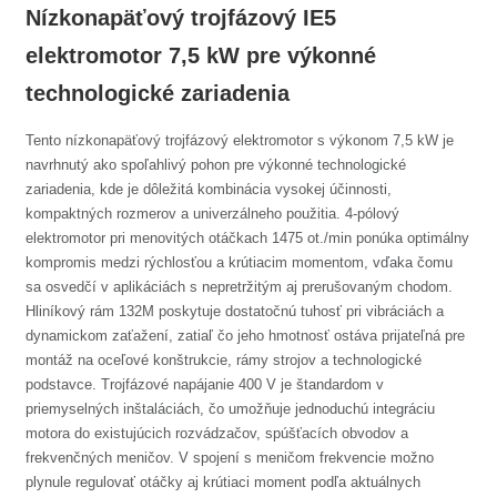
Nízkonapäťový trojfázový IE5
elektromotor 7,5 kW pre výkonné
technologické zariadenia
Tento nízkonapäťový trojfázový elektromotor s výkonom 7,5 kW je
navrhnutý ako spoľahlivý pohon pre výkonné technologické
zariadenia, kde je dôležitá kombinácia vysokej účinnosti,
kompaktných rozmerov a univerzálneho použitia. 4-pólový
elektromotor pri menovitých otáčkach 1475 ot./min ponúka optimálny
kompromis medzi rýchlosťou a krútiacim momentom, vďaka čomu
sa osvedčí v aplikáciách s nepretržitým aj prerušovaným chodom.
Hliníkový rám 132M poskytuje dostatočnú tuhosť pri vibráciách a
dynamickom zaťažení, zatiaľ čo jeho hmotnosť ostáva prijateľná pre
montáž na oceľové konštrukcie, rámy strojov a technologické
podstavce. Trojfázové napájanie 400 V je štandardom v
priemyselných inštaláciách, čo umožňuje jednoduchú integráciu
motora do existujúcich rozvádzačov, spúšťacích obvodov a
frekvenčných meničov. V spojení s meničom frekvencie možno
plynule regulovať otáčky aj krútiaci moment podľa aktuálnych