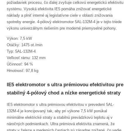
požiadaviek procesu, čo ďalej zvyšuje celkovú energetickú efektivitu
systému. Vysoká efektivita IE5 pomáha znižovať energetické
náklady a plniť interné aj legislatívne ciele v oblasti znižovania
spotreby energie. 4-pólový elektromotor 5AL-132M-4 je v tejto triede
výkonu univerzálnym riešením pre moderné priemyselné pohony.
Výkon: 7,5 kW
Otáčky: 1475 ot./min
Typ: 5AL-132M-4
Veľkosť rámu: 132 mm
Účinnosť: 94 %
Hmotnosť: 97,8 kg
IE5 elektromotor s ultra prémiovou efektivitou pre
stabilný 4-pólový chod a nízke energetické straty
IE5 elektromotor s ultra prémiovou efektivitou v prevedení 5AL-
132M-4 je koncipovaný tak, aby pri výkone 7,5 kW ponúkal
minimálne elektrické straty a stabilnú prevádzkovú teplotu aj v
náročných podmienkach. Ultra prémiová efektivita znamená, že
straty v železe a medených častiach sú zásadne znížené, čo vedie