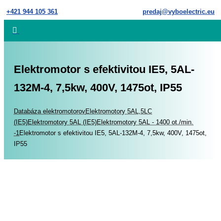
Skip
+421 944 105 361
predaj@vyboelectric.eu
to
content
Elektromotor s efektivitou IE5, 5AL-
132M-4, 7,5kw, 400V, 1475ot, IP55
Home
Databáza elektromotorov
Elektromotory 5AL,5LC
(IE5)
Elektromotory 5AL (IE5)
Elektromotory 5AL - 1400 ot./min.
-1
Elektromotor s efektivitou IE5, 5AL-132M-4, 7,5kw, 400V, 1475ot,
IP55