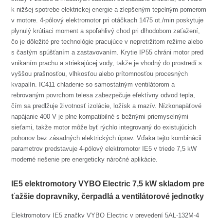
k nižšej spotrebe elektrickej energie a zlepšeným tepelným pomerom
v motore. 4-pólový elektromotor pri otáčkach 1475 ot./min poskytuje
plynulý krútiaci moment a spoľahlivý chod pri dlhodobom zaťažení,
čo je dôležité pre technológie pracujúce v nepretržitom režime alebo
s častým spúšťaním a zastavovaním. Krytie IP55 chráni motor pred
vnikaním prachu a striekajúcej vody, takže je vhodný do prostredí s
vyššou prašnosťou, vlhkosťou alebo prítomnosťou procesných
kvapalín. IC411 chladenie so samostatným ventilátorom a
rebrovaným povrchom telesa zabezpečuje efektívny odvod tepla,
čím sa predlžuje životnosť izolácie, ložísk a mazív. Nízkonapäťové
napájanie 400 V je plne kompatibilné s bežnými priemyselnými
sieťami, takže motor môže byť rýchlo integrovaný do existujúcich
pohonov bez zásadných elektrických úprav. Vďaka tejto kombinácii
parametrov predstavuje 4-pólový elektromotor IE5 v triede 7,5 kW
moderné riešenie pre energeticky náročné aplikácie.
IE5 elektromotory VYBO Electric 7,5 kW skladom pre
ťažšie dopravníky, čerpadlá a ventilátorové jednotky
Elektromotory IE5 značky VYBO Electric v prevedení 5AL-132M-4