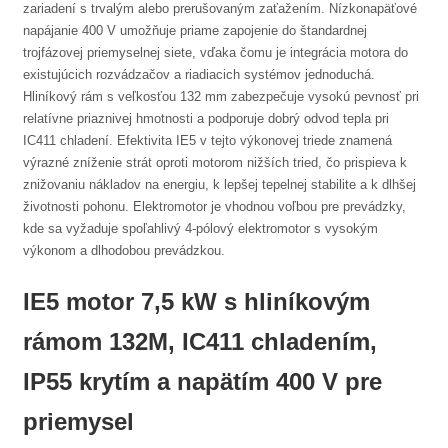
zariadení s trvalým alebo prerušovaným zaťažením. Nízkonapäťové
napájanie 400 V umožňuje priame zapojenie do štandardnej
trojfázovej priemyselnej siete, vďaka čomu je integrácia motora do
existujúcich rozvádzačov a riadiacich systémov jednoduchá.
Hliníkový rám s veľkosťou 132 mm zabezpečuje vysokú pevnosť pri
relatívne priaznivej hmotnosti a podporuje dobrý odvod tepla pri
IC411 chladení. Efektivita IE5 v tejto výkonovej triede znamená
výrazné zníženie strát oproti motorom nižších tried, čo prispieva k
znižovaniu nákladov na energiu, k lepšej tepelnej stabilite a k dlhšej
životnosti pohonu. Elektromotor je vhodnou voľbou pre prevádzky,
kde sa vyžaduje spoľahlivý 4-pólový elektromotor s vysokým
výkonom a dlhodobou prevádzkou.
IE5 motor 7,5 kW s hliníkovým
rámom 132M, IC411 chladením,
IP55 krytím a napätím 400 V pre
priemysel