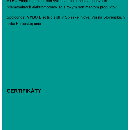
VYBO Electric je high-tech výrobná spoločnosť a dodávateľ
priemyselných elektromotorov so širokým sortimentom produktov.
Spoločnosť
VYBO Electric
sídli v Spišskej Novej Vsi na Slovensku, v
srdci Európskej únie.
CERTIFIKÁTY