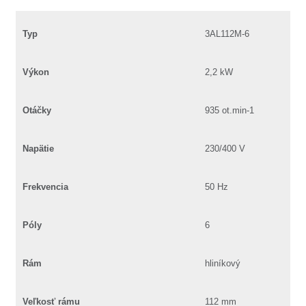
Typ
3AL112M-6
Výkon
2,2 kW
Otáčky
935 ot.min-1
Napätie
230/400 V
Frekvencia
50 Hz
Póly
6
Rám
hliníkový
Veľkosť rámu
112 mm