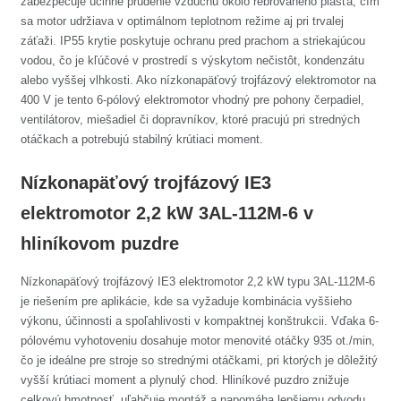
zabezpečuje účinné prúdenie vzduchu okolo rebrovaného plášťa, čím
sa motor udržiava v optimálnom teplotnom režime aj pri trvalej
záťaži. IP55 krytie poskytuje ochranu pred prachom a striekajúcou
vodou, čo je kľúčové v prostredí s výskytom nečistôt, kondenzátu
alebo vyššej vlhkosti. Ako nízkonapäťový trojfázový elektromotor na
400 V je tento 6-pólový elektromotor vhodný pre pohony čerpadiel,
ventilátorov, miešadiel či dopravníkov, ktoré pracujú pri stredných
otáčkach a potrebujú stabilný krútiaci moment.
Nízkonapäťový trojfázový IE3
elektromotor 2,2 kW 3AL-112M-6 v
hliníkovom puzdre
Nízkonapäťový trojfázový IE3 elektromotor 2,2 kW typu 3AL-112M-6
je riešením pre aplikácie, kde sa vyžaduje kombinácia vyššieho
výkonu, účinnosti a spoľahlivosti v kompaktnej konštrukcii. Vďaka 6-
pólovému vyhotoveniu dosahuje motor menovité otáčky 935 ot./min,
čo je ideálne pre stroje so strednými otáčkami, pri ktorých je dôležitý
vyšší krútiaci moment a plynulý chod. Hliníkové puzdro znižuje
celkovú hmotnosť, uľahčuje montáž a napomáha lepšiemu odvodu