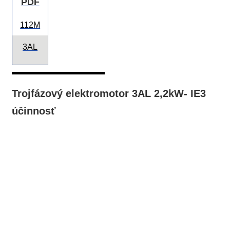
PDF
112M
3AL
Trojfázový elektromotor 3AL 2,2kW- IE3
účinnosť