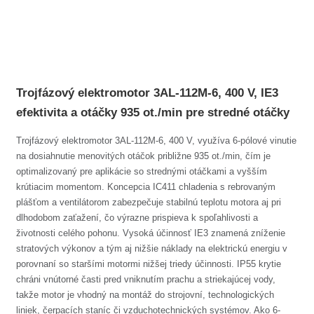
Trojfázový elektromotor 3AL-112M-6, 400 V, IE3
efektivita a otáčky 935 ot./min pre stredné otáčky
Trojfázový elektromotor 3AL-112M-6, 400 V, využíva 6-pólové vinutie
na dosiahnutie menovitých otáčok približne 935 ot./min, čím je
optimalizovaný pre aplikácie so strednými otáčkami a vyšším
krútiacim momentom. Koncepcia IC411 chladenia s rebrovaným
plášťom a ventilátorom zabezpečuje stabilnú teplotu motora aj pri
dlhodobom zaťažení, čo výrazne prispieva k spoľahlivosti a
životnosti celého pohonu. Vysoká účinnosť IE3 znamená zníženie
stratových výkonov a tým aj nižšie náklady na elektrickú energiu v
porovnaní so staršími motormi nižšej triedy účinnosti. IP55 krytie
chráni vnútorné časti pred vniknutím prachu a striekajúcej vody,
takže motor je vhodný na montáž do strojovní, technologických
liniek, čerpacích staníc či vzduchotechnických systémov. Ako 6-