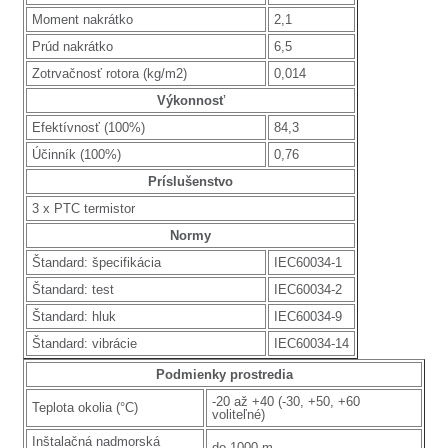
Moment nakrátko
2,1
Prúd nakrátko
6,5
Zotrvačnosť rotora (kg/m2)
0,014
Výkonnosť
Efektívnosť (100%)
84,3
Účinník (100%)
0,76
Príslušenstvo
3 x PTC termistor
Normy
Štandard: špecifikácia
IEC60034-1
Štandard: test
IEC60034-2
Štandard: hluk
IEC60034-9
Štandard: vibrácie
IEC60034-14
Podmienky prostredia
-20 až +40 (-30, +50, +60
Teplota okolia (°C)
voliteľné)
Inštalačná nadmorská
do 1000 m