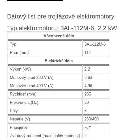
Dátový list pre trojfázové elektromotory
Typ elektromotoru: 3AL-112M-6, 2,2 kW
Všeobecné dáta
Typ
3AL-112M-6
Rám (mm)
112
Elektrické dáta
Výkon (kW)
2,2
Menovitý prúd 230 V (A)
8,63
Menovitý prúd 400 V (A)
4,96
Rýchlosť (rpm)
935
Frekvencia (Hz)
50
Póly
6
Napätie (V)
230/400
Pripojenie
△/Y
Zvratový moment (maximálny moment)
2