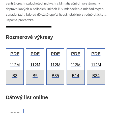
ventilátoroch vzduchotechnických a klimatizačných systémov, v
dopravníkových a baliacich linkách či v miešacích a miešadlových
zariadeniach, kde sú dôležité spoľahlivosť, stabilné stredné otáčky a
úsporná prevádzka.
Rozmerové výkresy
PDF
PDF
PDF
PDF
PDF
112M
112M
112M
112M
112M
B3
B5
B35
B14
B34
Dátový list online