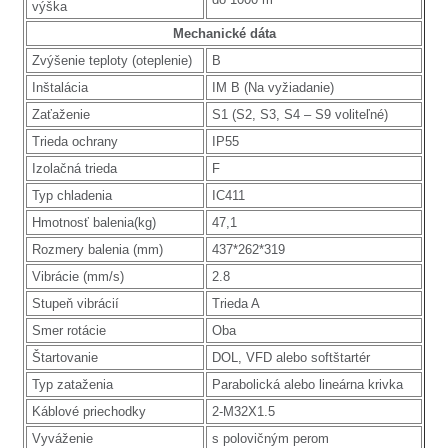
výška
Mechanické dáta
Zvýšenie teploty (oteplenie)
B
Inštalácia
IM B (Na vyžiadanie)
Zaťaženie
S1 (S2, S3, S4 – S9 voliteľné)
Trieda ochrany
IP55
Izolačná trieda
F
Typ chladenia
IC411
Hmotnosť balenia(kg)
47,1
Rozmery balenia (mm)
437*262*319
Vibrácie (mm/s)
2.8
Stupeň vibrácií
Trieda A
Smer rotácie
Oba
Štartovanie
DOL, VFD alebo softštartér
Typ zataženia
Parabolická alebo lineárna krivka
Káblové priechodky
2-M32X1.5
Vyváženie
s polovičným perom