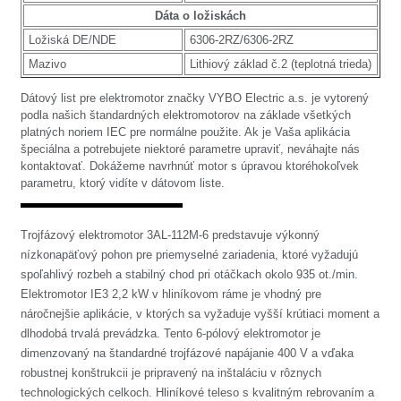
Dáta o ložiskách
Ložiská DE/NDE
6306-2RZ/6306-2RZ
Mazivo
Lithiový základ č.2 (teplotná trieda)
Dátový list pre elektromotor značky VYBO Electric a.s. je vytorený
podla našich štandardných elektromotorov na základe všetkých
platných noriem IEC pre normálne použite. Ak je Vaša aplikácia
špeciálna a potrebujete niektoré parametre upraviť, neváhajte nás
kontaktovať. Dokážeme navrhnúť motor s úpravou ktoréhokoľvek
parametru, ktorý vidíte v dátovom liste.
Trojfázový elektromotor 3AL-112M-6 predstavuje výkonný
nízkonapäťový pohon pre priemyselné zariadenia, ktoré vyžadujú
spoľahlivý rozbeh a stabilný chod pri otáčkach okolo 935 ot./min.
Elektromotor IE3 2,2 kW v hliníkovom ráme je vhodný pre
náročnejšie aplikácie, v ktorých sa vyžaduje vyšší krútiaci moment a
dlhodobá trvalá prevádzka. Tento 6-pólový elektromotor je
dimenzovaný na štandardné trojfázové napájanie 400 V a vďaka
robustnej konštrukcii je pripravený na inštaláciu v rôznych
technologických celkoch. Hliníkové teleso s kvalitným rebrovaním a