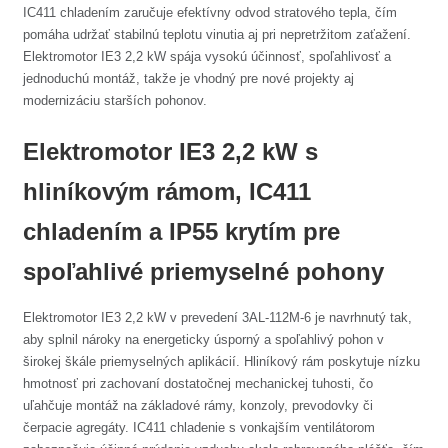
IC411 chladením zaručuje efektívny odvod stratového tepla, čím
pomáha udržať stabilnú teplotu vinutia aj pri nepretržitom zaťažení.
Elektromotor IE3 2,2 kW spája vysokú účinnosť, spoľahlivosť a
jednoduchú montáž, takže je vhodný pre nové projekty aj
modernizáciu starších pohonov.
Elektromotor IE3 2,2 kW s
hliníkovým rámom, IC411
chladením a IP55 krytím pre
spoľahlivé priemyselné pohony
Elektromotor IE3 2,2 kW v prevedení 3AL-112M-6 je navrhnutý tak,
aby splnil nároky na energeticky úsporný a spoľahlivý pohon v
širokej škále priemyselných aplikácií. Hliníkový rám poskytuje nízku
hmotnosť pri zachovaní dostatočnej mechanickej tuhosti, čo
uľahčuje montáž na základové rámy, konzoly, prevodovky či
čerpacie agregáty. IC411 chladenie s vonkajším ventilátorom