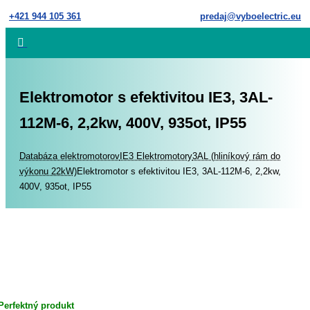
Skip
+421 944 105 361
predaj@vyboelectric.eu
to
content
Elektromotor s efektivitou IE3, 3AL-
112M-6, 2,2kw, 400V, 935ot, IP55
Home
Databáza elektromotorov
IE3 Elektromotory
3AL (hliníkový rám do
výkonu 22kW)
Elektromotor s efektivitou IE3, 3AL-112M-6, 2,2kw,
400V, 935ot, IP55
Perfektný produkt