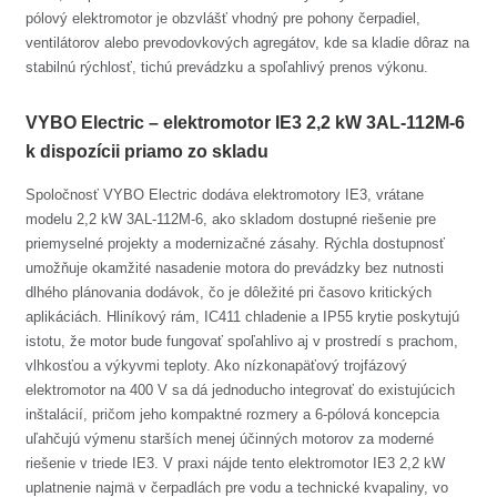
pólový elektromotor je obzvlášť vhodný pre pohony čerpadiel,
ventilátorov alebo prevodovkových agregátov, kde sa kladie dôraz na
stabilnú rýchlosť, tichú prevádzku a spoľahlivý prenos výkonu.
VYBO Electric – elektromotor IE3 2,2 kW 3AL-112M-6
k dispozícii priamo zo skladu
Spoločnosť VYBO Electric dodáva elektromotory IE3, vrátane
modelu 2,2 kW 3AL-112M-6, ako skladom dostupné riešenie pre
priemyselné projekty a modernizačné zásahy. Rýchla dostupnosť
umožňuje okamžité nasadenie motora do prevádzky bez nutnosti
dlhého plánovania dodávok, čo je dôležité pri časovo kritických
aplikáciách. Hliníkový rám, IC411 chladenie a IP55 krytie poskytujú
istotu, že motor bude fungovať spoľahlivo aj v prostredí s prachom,
vlhkosťou a výkyvmi teploty. Ako nízkonapäťový trojfázový
elektromotor na 400 V sa dá jednoducho integrovať do existujúcich
inštalácií, pričom jeho kompaktné rozmery a 6-pólová koncepcia
uľahčujú výmenu starších menej účinných motorov za moderné
riešenie v triede IE3. V praxi nájde tento elektromotor IE3 2,2 kW
uplatnenie najmä v čerpadlách pre vodu a technické kvapaliny, vo