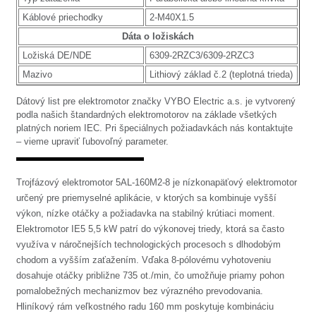
Káblové priechodky
2-M40X1.5
Dáta o ložiskách
Ložiská DE/NDE
6309-2RZC3/6309-2RZC3
Mazivo
Lithiový základ č.2 (teplotná trieda)
Dátový list pre elektromotor značky VYBO Electric a.s. je vytvorený
podla našich štandardných elektromotorov na základe všetkých
platných noriem IEC. Pri špeciálnych požiadavkách nás kontaktujte
– vieme upraviť ľubovoľný parameter.
Trojfázový elektromotor 5AL-160M2-8 je nízkonapäťový elektromotor
určený pre priemyselné aplikácie, v ktorých sa kombinuje vyšší
výkon, nízke otáčky a požiadavka na stabilný krútiaci moment.
Elektromotor IE5 5,5 kW patrí do výkonovej triedy, ktorá sa často
využíva v náročnejších technologických procesoch s dlhodobým
chodom a vyšším zaťažením. Vďaka 8-pólovému vyhotoveniu
dosahuje otáčky približne 735 ot./min, čo umožňuje priamy pohon
pomalobežných mechanizmov bez výrazného prevodovania.
Hliníkový rám veľkostného radu 160 mm poskytuje kombináciu