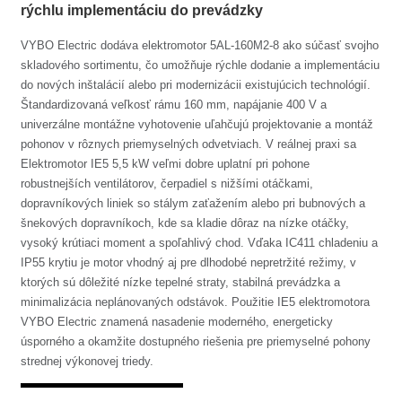
rýchlu implementáciu do prevádzky
VYBO Electric dodáva elektromotor 5AL-160M2-8 ako súčasť svojho
skladového sortimentu, čo umožňuje rýchle dodanie a implementáciu
do nových inštalácií alebo pri modernizácii existujúcich technológií.
Štandardizovaná veľkosť rámu 160 mm, napájanie 400 V a
univerzálne montážne vyhotovenie uľahčujú projektovanie a montáž
pohonov v rôznych priemyselných odvetviach. V reálnej praxi sa
Elektromotor IE5 5,5 kW veľmi dobre uplatní pri pohone
robustnejších ventilátorov, čerpadiel s nižšími otáčkami,
dopravníkových liniek so stálym zaťažením alebo pri bubnových a
šnekových dopravníkoch, kde sa kladie dôraz na nízke otáčky,
vysoký krútiaci moment a spoľahlivý chod. Vďaka IC411 chladeniu a
IP55 krytiu je motor vhodný aj pre dlhodobé nepretržité režimy, v
ktorých sú dôležité nízke tepelné straty, stabilná prevádzka a
minimalizácia neplánovaných odstávok. Použitie IE5 elektromotora
VYBO Electric znamená nasadenie moderného, energeticky
úsporného a okamžite dostupného riešenia pre priemyselné pohony
strednej výkonovej triedy.