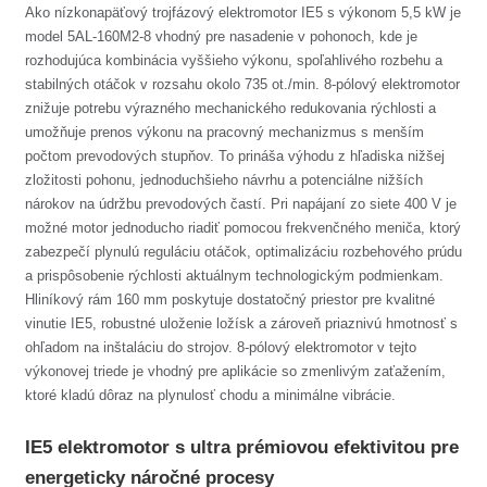
Ako nízkonapäťový trojfázový elektromotor IE5 s výkonom 5,5 kW je
model 5AL-160M2-8 vhodný pre nasadenie v pohonoch, kde je
rozhodujúca kombinácia vyššieho výkonu, spoľahlivého rozbehu a
stabilných otáčok v rozsahu okolo 735 ot./min. 8-pólový elektromotor
znižuje potrebu výrazného mechanického redukovania rýchlosti a
umožňuje prenos výkonu na pracovný mechanizmus s menším
počtom prevodových stupňov. To prináša výhodu z hľadiska nižšej
zložitosti pohonu, jednoduchšieho návrhu a potenciálne nižších
nárokov na údržbu prevodových častí. Pri napájaní zo siete 400 V je
možné motor jednoducho riadiť pomocou frekvenčného meniča, ktorý
zabezpečí plynulú reguláciu otáčok, optimalizáciu rozbehového prúdu
a prispôsobenie rýchlosti aktuálnym technologickým podmienkam.
Hliníkový rám 160 mm poskytuje dostatočný priestor pre kvalitné
vinutie IE5, robustné uloženie ložísk a zároveň priaznivú hmotnosť s
ohľadom na inštaláciu do strojov. 8-pólový elektromotor v tejto
výkonovej triede je vhodný pre aplikácie so zmenlivým zaťažením,
ktoré kladú dôraz na plynulosť chodu a minimálne vibrácie.
IE5 elektromotor s ultra prémiovou efektivitou pre
energeticky náročné procesy