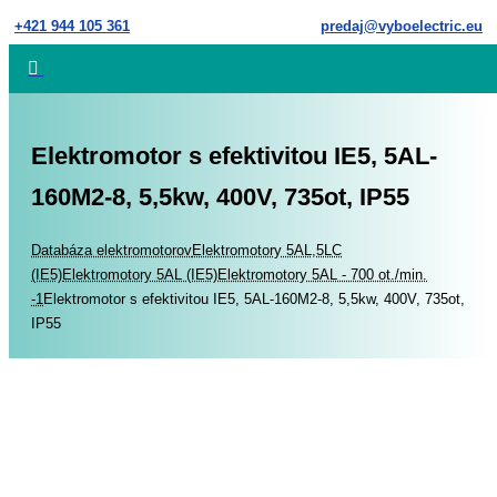
Skip
+421 944 105 361
predaj@vyboelectric.eu
to
content
Elektromotor s efektivitou IE5, 5AL-
160M2-8, 5,5kw, 400V, 735ot, IP55
Home
Databáza elektromotorov
Elektromotory 5AL,5LC
(IE5)
Elektromotory 5AL (IE5)
Elektromotory 5AL - 700 ot./min.
-1
Elektromotor s efektivitou IE5, 5AL-160M2-8, 5,5kw, 400V, 735ot,
IP55