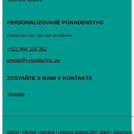
Slovenská republika
PERSONALIZOVANÉ PORADENSTVO
Kontaktujte nás, radi vám pomôžeme.
+421 944 105 361
predaj@vyboelectric.eu
ZOSTAŇTE S NAMI V KONTAKTE
Youtube
Domov
|
Obchod
|
Aplikácie
|
Urgentné dodanie-24H
|
Dopyt
|
Dokumenty