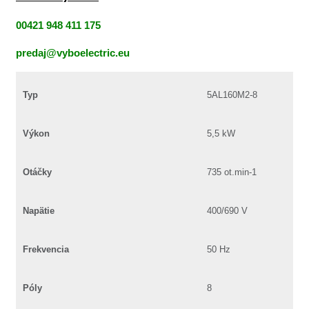
00421 948 411 175
predaj@vyboelectric.eu
Typ
5AL160M2-8
Výkon
5,5 kW
Otáčky
735 ot.min-1
Napätie
400/690 V
Frekvencia
50 Hz
Póly
8