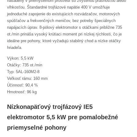
nasadený v priemyselnom prostredí so zvýšenou prašnosťou alebo
vlhkosťou. Štandardné trojfázové napätie 400 V umožňuje
jednoduché zapojenie do existujúcich rozvádzačov, motorových
spúšťačov a frekvenčných meničov, bez potreby špeciálnych
napájacích úprav. 8-pólový elektromotor s otáčkami približne 735
ot./min prináša vysoký krútiaci moment pri nízkej rýchlosti, čo je
ideálne pre pohony, ktoré vyžadujú stabilný chod a nízke otáčky
hriadeľa.
Výkon: 5,5 kW
Otáčky: 735 ot./min
Typ: 5AL-160M2-8
Veľkosť rámu: 160 mm
Účinnosť: 90,4 %
Hmotnosť: 96 kg
Nízkonapäťový trojfázový IE5
elektromotor 5,5 kW pre pomalobežné
priemyselné pohony