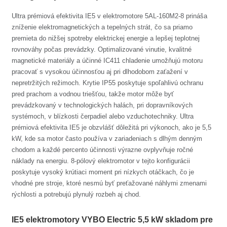
Ultra prémiová efektivita IE5 v elektromotore 5AL-160M2-8 prináša
zníženie elektromagnetických a tepelných strát, čo sa priamo
premieta do nižšej spotreby elektrickej energie a lepšej teplotnej
rovnováhy počas prevádzky. Optimalizované vinutie, kvalitné
magnetické materiály a účinné IC411 chladenie umožňujú motoru
pracovať s vysokou účinnosťou aj pri dlhodobom zaťažení v
nepretržitých režimoch. Krytie IP55 poskytuje spoľahlivú ochranu
pred prachom a vodnou triešťou, takže motor môže byť
prevádzkovaný v technologických halách, pri dopravníkových
systémoch, v blízkosti čerpadiel alebo vzduchotechniky. Ultra
prémiová efektivita IE5 je obzvlášť dôležitá pri výkonoch, ako je 5,5
kW, kde sa motor často používa v zariadeniach s dlhým denným
chodom a každé percento účinnosti výrazne ovplyvňuje ročné
náklady na energiu. 8-pólový elektromotor v tejto konfigurácii
poskytuje vysoký krútiaci moment pri nízkych otáčkach, čo je
vhodné pre stroje, ktoré nesmú byť preťažované náhlymi zmenami
rýchlosti a potrebujú plynulý rozbeh aj chod.
IE5 elektromotory VYBO Electric 5,5 kW skladom pre