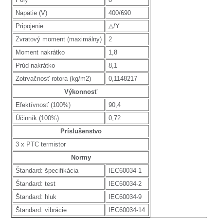
Napätie (V)
400/690
Pripojenie
△/Y
Zvratový moment (maximálny)
2
Moment nakrátko
1,8
Prúd nakrátko
8,1
Zotrvačnosť rotora (kg/m2)
0,1148217
Výkonnosť
Efektívnosť (100%)
90,4
Účinník (100%)
0,72
Príslušenstvo
3 x PTC termistor
Normy
Štandard: špecifikácia
IEC60034-1
Štandard: test
IEC60034-2
Štandard: hluk
IEC60034-9
Štandard: vibrácie
IEC60034-14