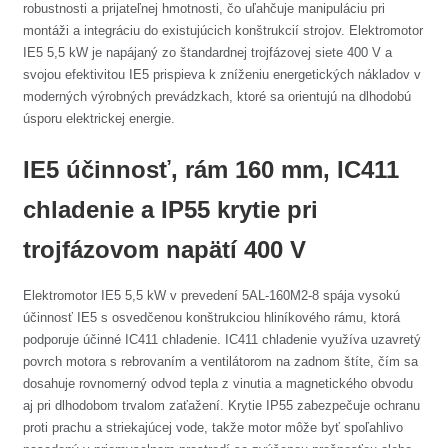
robustnosti a prijateľnej hmotnosti, čo uľahčuje manipuláciu pri
montáži a integráciu do existujúcich konštrukcií strojov. Elektromotor
IE5 5,5 kW je napájaný zo štandardnej trojfázovej siete 400 V a
svojou efektivitou IE5 prispieva k zníženiu energetických nákladov v
moderných výrobných prevádzkach, ktoré sa orientujú na dlhodobú
úsporu elektrickej energie.
IE5 účinnosť, rám 160 mm, IC411
chladenie a IP55 krytie pri
trojfázovom napätí 400 V
Elektromotor IE5 5,5 kW v prevedení 5AL-160M2-8 spája vysokú
účinnosť IE5 s osvedčenou konštrukciou hliníkového rámu, ktorá
podporuje účinné IC411 chladenie. IC411 chladenie využíva uzavretý
povrch motora s rebrovaním a ventilátorom na zadnom štíte, čím sa
dosahuje rovnomerný odvod tepla z vinutia a magnetického obvodu
aj pri dlhodobom trvalom zaťažení. Krytie IP55 zabezpečuje ochranu
proti prachu a striekajúcej vode, takže motor môže byť spoľahlivo