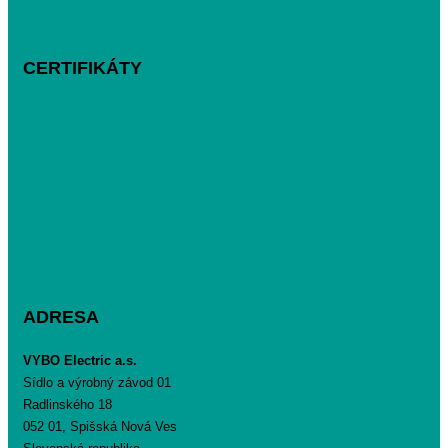
CERTIFIKÁTY
ADRESA
VYBO Electric a.s.
Sídlo a výrobný závod 01
Radlinského 18
052 01, Spišská Nová Ves