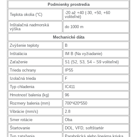
Podmienky prostredia
-20 až +40 (-30, +50, +60
Teplota okolia (°C)
voliteľné)
Inštalačná nadmorská
do 1000 m
výška
Mechanické dáta
Zvýšenie teploty
B
Inštalácia
IM B (Na vyžiadanie)
Zaťaženie
S1 (S2, S3, S4 – S9 voliteľné)
Trieda ochrany
IP55
Izolačná trieda
F
Typ chladenia
IC411
Hmotnosť balenia (kg)
96
Rozmery balenia (mm)
700*420*550
Vibrácie (mm/s)
2.8
Smer rotácie
Oba
Štartovanie
DOL, VFD, softštartér
Typ zataženia
Parabolická alebo lineárna krivka