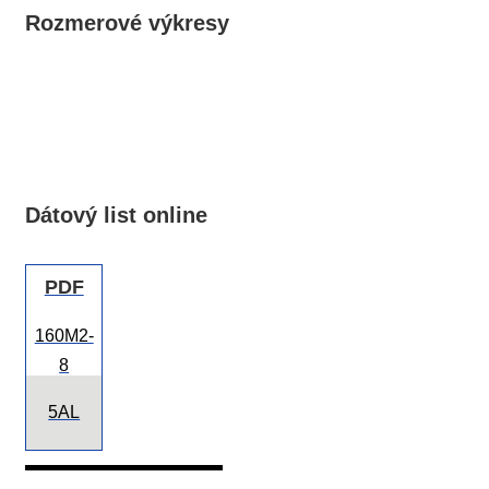
Rozmerové výkresy
Dátový list online
PDF
160M2-
8
5AL