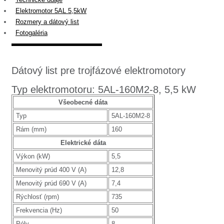
Elektromotor 5AL 5,5kW
Rozmery a dátový list
Fotogaléria
Dátový list pre trojfázové elektromotory
Typ elektromotoru: 5AL-160M2-8, 5,5 kW
Všeobecné dáta
Typ
5AL-160M2-8
Rám (mm)
160
Elektrické dáta
Výkon (kW)
5,5
Menovitý prúd 400 V (A)
12,8
Menovitý prúd 690 V (A)
7,4
Rýchlosť (rpm)
735
Frekvencia (Hz)
50
Póly
8