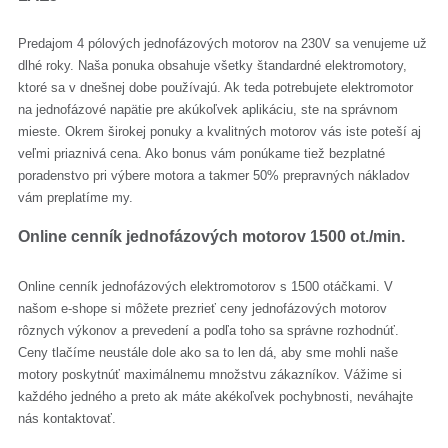
Predajom 4 pólových jednofázových motorov na 230V sa venujeme už
dlhé roky. Naša ponuka obsahuje všetky štandardné elektromotory,
ktoré sa v dnešnej dobe používajú. Ak teda potrebujete elektromotor
na jednofázové napätie pre akúkoľvek aplikáciu, ste na správnom
mieste. Okrem širokej ponuky a kvalitných motorov vás iste poteší aj
veľmi priaznivá cena. Ako bonus vám ponúkame tiež bezplatné
poradenstvo pri výbere motora a takmer 50% prepravných nákladov
vám preplatíme my.
Online cenník jednofázových motorov 1500 ot./min.
Online cenník jednofázových elektromotorov s 1500 otáčkami. V
našom e-shope si môžete prezrieť ceny jednofázových motorov
rôznych výkonov a prevedení a podľa toho sa správne rozhodnúť.
Ceny tlačíme neustále dole ako sa to len dá, aby sme mohli naše
motory poskytnúť maximálnemu množstvu zákazníkov. Vážime si
každého jedného a preto ak máte akékoľvek pochybnosti, neváhajte
nás kontaktovať.