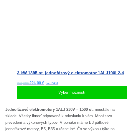
vybrať
na
stránke
produktu.
3 kW 1395 ot. jednofázový elektromotor 1ALJ100L2-4
224,00
€
291,00€
Výber možností
Tento
Jednofázové elektromotory 1ALJ 230V – 1500 ot.
neustále na
produkt
sklade. Všetky ihneď pripravené k odoslaniu k vám. Množstvo
má
prevedení a výkonových typov. V ponuke máme B3 pätkové
viacero
jednofázové motory, B5, B35 a rôzne iné. Čo sa výkonu týka na