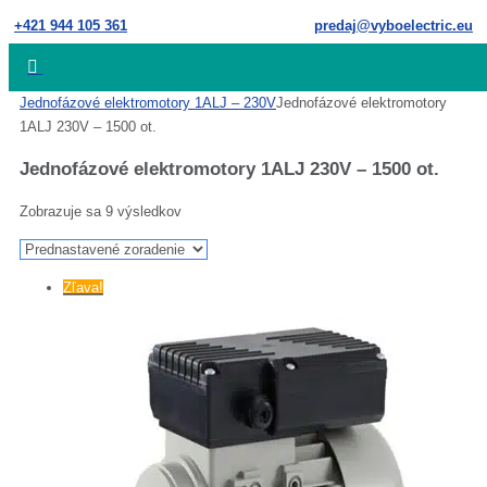
Skip
+421 944 105 361
predaj@vyboelectric.eu
to
content
Home
Jednofázové elektromotory 1ALJ – 230V
Jednofázové elektromotory
1ALJ 230V – 1500 ot.
Jednofázové elektromotory 1ALJ 230V – 1500 ot.
Zobrazuje sa 9 výsledkov
Zľava!