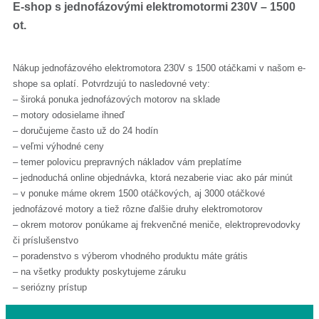
E-shop s jednofázovými elektromotormi 230V – 1500
ot.
Nákup jednofázového elektromotora 230V s 1500 otáčkami v našom e-
shope sa oplatí. Potvrdzujú to nasledovné vety:
– široká ponuka jednofázových motorov na sklade
– motory odosielame ihneď
– doručujeme často už do 24 hodín
– veľmi výhodné ceny
– temer polovicu prepravných nákladov vám preplatíme
– jednoduchá online objednávka, ktorá nezaberie viac ako pár minút
– v ponuke máme okrem 1500 otáčkových, aj 3000 otáčkové
jednofázové motory a tiež rôzne ďalšie druhy elektromotorov
– okrem motorov ponúkame aj frekvenčné meniče, elektroprevodovky
či príslušenstvo
– poradenstvo s výberom vhodného produktu máte grátis
– na všetky produkty poskytujeme záruku
– seriózny prístup