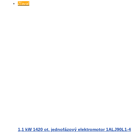
Tento
Zľava!
produkt
má
viacero
variantov.
Možnosti
si
môžete
vybrať
na
stránke
produktu.
1,1 kW 1420 ot. jednofázový elektromotor 1ALJ90L1-4