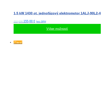
1,5 kW 1430 ot. jednofázový elektromotor 1ALJ-90L2-4
155,00
€
202,00€
Výber možností
Tento
Zľava!
produkt
má
viacero
variantov.
Možnosti
si
môžete
vybrať
na
stránke
produktu.