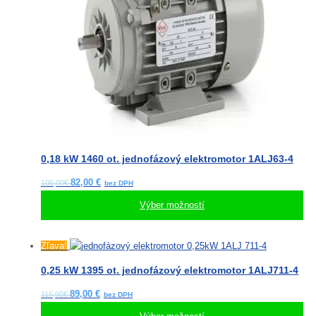
0,18 kW 1460 ot. jednofázový elektromotor 1ALJ63-4
82,00
€
106,00€
Výber možností
Tento
Zľava!
produkt
0,25 kW 1395 ot. jednofázový elektromotor 1ALJ711-4
má
viacero
89,00
€
115,00€
variantov.