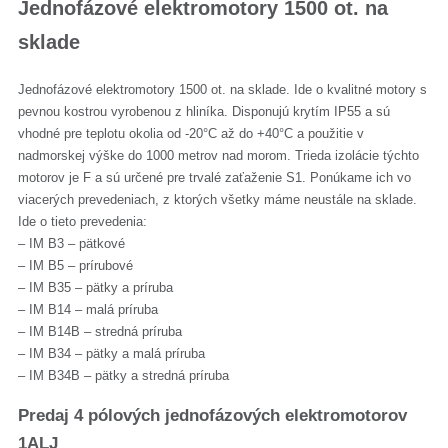
Jednofázové elektromotory 1500 ot. na
sklade
Jednofázové elektromotory 1500 ot. na sklade. Ide o kvalitné motory s
pevnou kostrou vyrobenou z hliníka. Disponujú krytím IP55 a sú
vhodné pre teplotu okolia od -20°C až do +40°C a použitie v
nadmorskej výške do 1000 metrov nad morom. Trieda izolácie týchto
motorov je F a sú určené pre trvalé zaťaženie S1. Ponúkame ich vo
viacerých prevedeniach, z ktorých všetky máme neustále na sklade.
Ide o tieto prevedenia:
– IM B3 – pätkové
– IM B5 – prírubové
– IM B35 – pätky a príruba
– IM B14 – malá príruba
– IM B14B – stredná príruba
– IM B34 – pätky a malá príruba
– IM B34B – pätky a stredná príruba
Predaj 4 pólových jednofázových elektromotorov
1ALJ