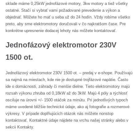
variantov.
sklade máme 0,25kW jednofázové motory, 3kw motory a tiež všetky
Možnosti
ostatné. Stačí si vybrať vami požadované prevedenie a výkon a
si
objednať. Môžete ho mať u seba už do 24 hodín. Vždy robíme všetko
môžete
preto, aby sme elektromotory doručovali v čo najkratšom čase. Pre
vybrať
konkrétne upresnenie dodacej lehoty nás môžete kontaktovať.
na
Jednofázový elektromotor 230V
stránke
produktu.
1500 ot.
Jednofázový elektromotor 230V 1500 ot. – predaj v e-shope. Používajú
sa najmä na miestach, kde nie je dostupné trojfázové napätie. Často
ide o domácnosti, záhrady či menšie dielne. Tieto elektromotory majú
rozsah výkonu zhruba od 0,18kW až do 3kW. Majú 4 póly a rýchlosť
osciluje na úrovni +/- 1500 otáčok za minútu. Pri jednotlivých typoch
máme uvedené bližšie technické údaje, ako aj fotografie a rozmerové
výkresy. V prípade doplňujúcich otázok nás môžete nonstop
kontaktovať. Kontaktné údaje nájdete na vrchu našej stránky alebo v
sekcii Kontakty.