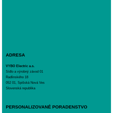
ADRESA
VYBO Electric a.s.
Sídlo a výrobný závod 01
Radlinského 18
052 01, Spišská Nová Ves
Slovenská republika
PERSONALIZOVANÉ PORADENSTVO