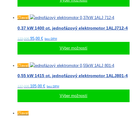
Výber možností
Možnosti
si
môžete
Tento
Zľava!
vybrať
produkt
0,37 kW 1400 ot. jednofázový elektromotor 1ALJ712-4
na
má
stránke
viacero
95,00
€
123,00€
produktu.
variantov.
Výber možností
Možnosti
si
môžete
Tento
Zľava!
vybrať
produkt
0,55 kW 1415 ot. jednofázový elektromotor 1ALJ801-4
na
má
stránke
viacero
105,00
€
137,00€
produktu.
variantov.
Výber možností
Možnosti
si
môžete
Tento
Zľava!
vybrať
produkt
na
má
stránke
viacero